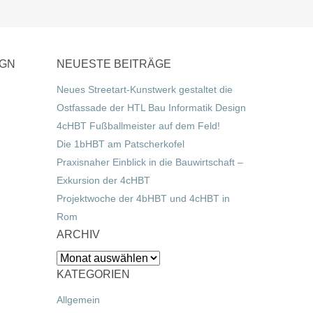
IGN
NEUESTE BEITRÄGE
Neues Streetart-Kunstwerk gestaltet die
Ostfassade der HTL Bau Informatik Design
4cHBT Fußballmeister auf dem Feld!
Die 1bHBT am Patscherkofel
Praxisnaher Einblick in die Bauwirtschaft –
Exkursion der 4cHBT
Projektwoche der 4bHBT und 4cHBT in
Rom
ARCHIV
Archiv
KATEGORIEN
Allgemein