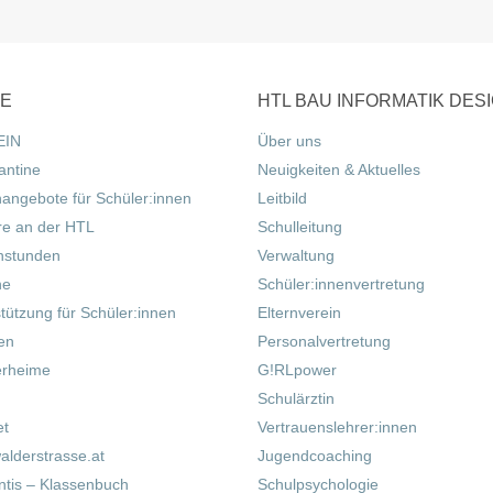
CE
HTL BAU INFORMATIK DES
EIN
Über uns
antine
Neuigkeiten & Aktuelles
nangebote für Schüler:innen
Leitbild
re an der HTL
Schulleitung
hstunden
Verwaltung
ne
Schüler:innenvertretung
tützung für Schüler:innen
Elternverein
fen
Personalvertretung
erheime
G!RLpower
Schulärztin
et
Vertrauenslehrer:innen
alderstrasse.at
Jugendcoaching
tis – Klassenbuch
Schulpsychologie