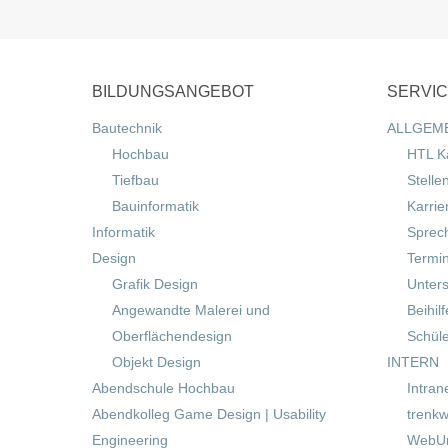
BILDUNGSANGEBOT
SERVI
Bautechnik
ALLGEM
Hochbau
HTL K
Tiefbau
Stelle
Bauinformatik
Karrie
Informatik
Sprec
Design
Termi
Grafik Design
Unters
Angewandte Malerei und
Beihil
Oberflächendesign
Schül
Objekt Design
INTERN
Abendschule Hochbau
Intran
Abendkolleg Game Design | Usability
trenkw
Engineering
WebUn