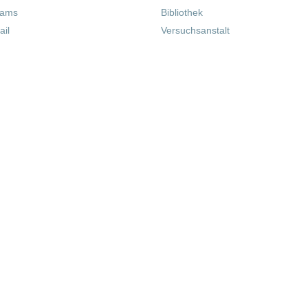
eams
Bibliothek
il
Versuchsanstalt