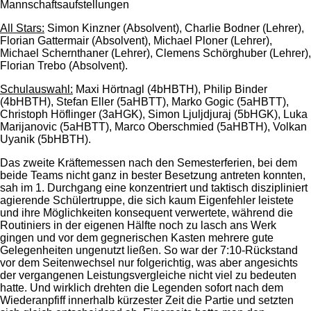
Mannschaftsaufstellungen
All Stars:
Simon Kinzner (Absolvent), Charlie Bodner (Lehrer),
Florian Gattermair (Absolvent), Michael Ploner (Lehrer),
Michael Schernthaner (Lehrer), Clemens Schörghuber (Lehrer),
Florian Trebo (Absolvent).
Schulauswahl:
Maxi Hörtnagl (4bHBTH), Philip Binder
(4bHBTH), Stefan Eller (5aHBTT), Marko Gogic (5aHBTT),
Christoph Höflinger (3aHGK), Simon Ljuljdjuraj (5bHGK), Luka
Marijanovic (5aHBTT), Marco Oberschmied (5aHBTH), Volkan
Uyanik (5bHBTH).
Das zweite Kräftemessen nach den Semesterferien, bei dem
beide Teams nicht ganz in bester Besetzung antreten konnten,
sah im 1. Durchgang eine konzentriert und taktisch diszipliniert
agierende Schülertruppe, die sich kaum Eigenfehler leistete
und ihre Möglichkeiten konsequent verwertete, während die
Routiniers in der eigenen Hälfte noch zu lasch ans Werk
gingen und vor dem gegnerischen Kasten mehrere gute
Gelegenheiten ungenutzt ließen. So war der 7:10-Rückstand
vor dem Seitenwechsel nur folgerichtig, was aber angesichts
der vergangenen Leistungsvergleiche nicht viel zu bedeuten
hatte. Und wirklich drehten die Legenden sofort nach dem
Wiederanpfiff innerhalb kürzester Zeit die Partie und setzten