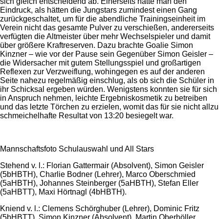
sich gleich entscheidend ab. Einerseits hatte man den
Eindruck, als hätten die Jungstars zumindest einen Gang
zurückgeschaltet, um für die abendliche Trainingseinheit im
Verein nicht das gesamte Pulver zu verschießen, andererseits
verfügten die Altmeister über mehr Wechselspieler und damit
über größere Kraftreserven. Dazu brachte Goalie Simon
Kinzner – wie vor der Pause sein Gegenüber Simon Geisler –
die Widersacher mit gutem Stellungsspiel und großartigen
Reflexen zur Verzweiflung, wohingegen es auf der anderen
Seite nahezu regelmäßig einschlug, als ob sich die Schüler in
ihr Schicksal ergeben würden. Wenigstens konnten sie für sich
in Anspruch nehmen, leichte Ergebniskosmetik zu betreiben
und das letzte Törchen zu erzielen, womit das für sie nicht allzu
schmeichelhafte Resultat von 13:20 besiegelt war.
Mannschaftsfoto Schulauswahl und All Stars
Stehend v. l.: Florian Gattermair (Absolvent), Simon Geisler
(5bHBTH), Charlie Bodner (Lehrer), Marco Oberschmied
(5aHBTH), Johannes Steinberger (5aHBTH), Stefan Eller
(5aHBTT), Maxi Hörtnagl (4bHBTH).
Kniend v. l.: Clemens Schörghuber (Lehrer), Dominic Fritz
(5bHBTT), Simon Kinzner (Absolvent), Martin Oberhöller