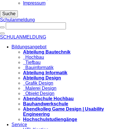
Impressum
Suche
Schulanmeldung
SCHULANMELDUNG
Bildungsangebot
Abteilung Bautechnik
Hochbau
Tiefbau
Bauinformatik
Abteilung Informatik
Abteilung Design
Grafik Design
Malerei Design
Objekt Design
Abendschule Hochbau
Bauhandwerkschule
Abendkolleg Game Design | Usability
Engineering
Hochschulstudiengänge
Service