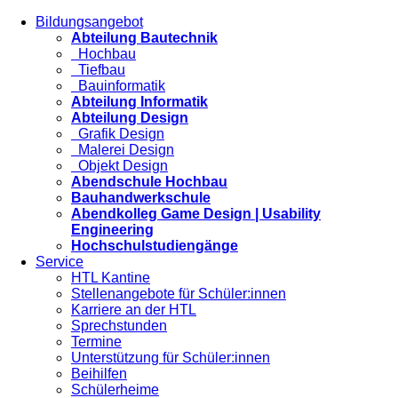
Bildungsangebot
Abteilung Bautechnik
Hochbau
Tiefbau
Bauinformatik
Abteilung Informatik
Abteilung Design
Grafik Design
Malerei Design
Objekt Design
Abendschule Hochbau
Bauhandwerkschule
Abendkolleg Game Design | Usability
Engineering
Hochschulstudiengänge
Service
HTL Kantine
Stellenangebote für Schüler:innen
Karriere an der HTL
Sprechstunden
Termine
Unterstützung für Schüler:innen
Beihilfen
Schülerheime