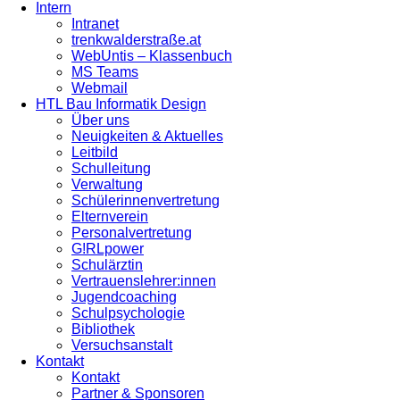
Intern
Intranet
trenkwalderstraße.at
WebUntis – Klassenbuch
MS Teams
Webmail
HTL Bau Informatik Design
Über uns
Neuigkeiten & Aktuelles
Leitbild
Schulleitung
Verwaltung
Schülerinnenvertretung
Elternverein
Personalvertretung
G!RLpower
Schulärztin
Vertrauenslehrer:innen
Jugendcoaching
Schulpsychologie
Bibliothek
Versuchsanstalt
Kontakt
Kontakt
Partner & Sponsoren