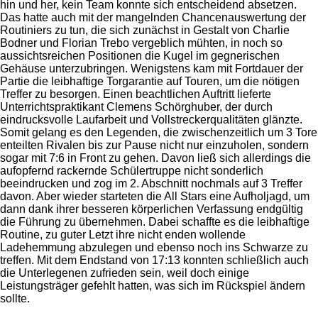
hin und her, kein Team konnte sich entscheidend absetzen.
Das hatte auch mit der mangelnden Chancenauswertung der
Routiniers zu tun, die sich zunächst in Gestalt von Charlie
Bodner und Florian Trebo vergeblich mühten, in noch so
aussichtsreichen Positionen die Kugel im gegnerischen
Gehäuse unterzubringen. Wenigstens kam mit Fortdauer der
Partie die leibhaftige Torgarantie auf Touren, um die nötigen
Treffer zu besorgen. Einen beachtlichen Auftritt lieferte
Unterrichtspraktikant Clemens Schörghuber, der durch
eindrucksvolle Laufarbeit und Vollstreckerqualitäten glänzte.
Somit gelang es den Legenden, die zwischenzeitlich um 3 Tore
enteilten Rivalen bis zur Pause nicht nur einzuholen, sondern
sogar mit 7:6 in Front zu gehen. Davon ließ sich allerdings die
aufopfernd rackernde Schülertruppe nicht sonderlich
beeindrucken und zog im 2. Abschnitt nochmals auf 3 Treffer
davon. Aber wieder starteten die All Stars eine Aufholjagd, um
dann dank ihrer besseren körperlichen Verfassung endgültig
die Führung zu übernehmen. Dabei schaffte es die leibhaftige
Routine, zu guter Letzt ihre nicht enden wollende
Ladehemmung abzulegen und ebenso noch ins Schwarze zu
treffen. Mit dem Endstand von 17:13 konnten schließlich auch
die Unterlegenen zufrieden sein, weil doch einige
Leistungsträger gefehlt hatten, was sich im Rückspiel ändern
sollte.