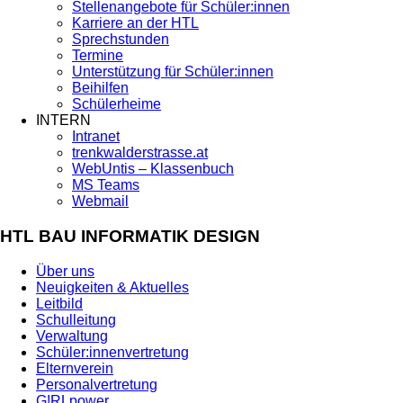
Stellenangebote für Schüler:innen
Karriere an der HTL
Sprechstunden
Termine
Unterstützung für Schüler:innen
Beihilfen
Schülerheime
INTERN
Intranet
trenkwalderstrasse.at
WebUntis – Klassenbuch
MS Teams
Webmail
HTL BAU INFORMATIK DESIGN
Über uns
Neuigkeiten & Aktuelles
Leitbild
Schulleitung
Verwaltung
Schüler:innenvertretung
Elternverein
Personalvertretung
G!RLpower