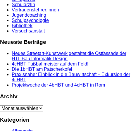
Schulärztin
Vertrauenslehrer:innen
Jugendcoaching
Schulpsychologie
Bibliothek
Versuchsanstalt
Neueste Beiträge
Neues Streetart-Kunstwerk gestaltet die Ostfassade der
HTL Bau Informatik Design
4cHBT Fußballmeister auf dem Feld!
Die 1bHBT am Patscherkofel
Praxisnaher Einblick in die Bauwirtschaft – Exkursion der
4cHBT
Projektwoche der 4bHBT und 4cHBT in Rom
Archiv
Archiv
Kategorien