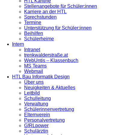
HTL Kantine
Stellenangebote für Schüler:innen
Karriere an der HTL
Sprechstunden
Termine
Unterstützung für Schüler:innen
Beihilfen
Schülerheime
Intern
Intranet
trenkwalderstraße.at
WebUntis – Klassenbuch
MS Teams
Webmail
HTL Bau Informatik Design
Über uns
Neuigkeiten & Aktuelles
Leitbild
Schulleitung
Verwaltung
Schülerinnenvertretung
Elternverein
Personalvertretung
G!RLpower
Schulärztin