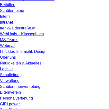
Beihilfen
Schülerheime
Intern
Intranet
trenkwalderstraße.at
WebUntis – Klassenbuch
MS Teams
Webmail
HTL Bau Informatik Design
Über uns
Neuigkeiten & Aktuelles
Leitbild
Schulleitung
Verwaltung
Schülerinnenvertretung
Elternverein
Personalvertretung
G!RLpower