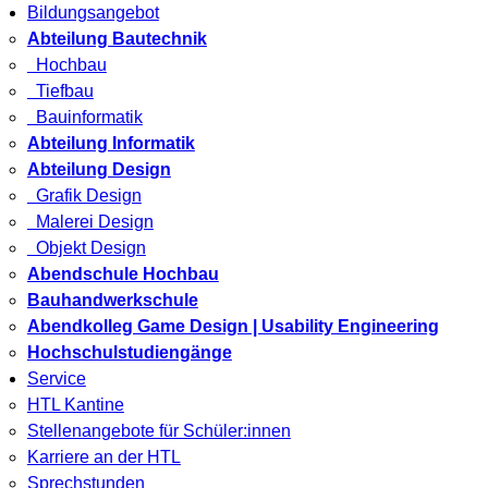
Bildungsangebot
Abteilung Bautechnik
Hochbau
Tiefbau
Bauinformatik
Abteilung Informatik
Abteilung Design
Grafik Design
Malerei Design
Objekt Design
Abendschule Hochbau
Bauhandwerkschule
Abendkolleg Game Design | Usability Engineering
Hochschulstudiengänge
Service
HTL Kantine
Stellenangebote für Schüler:innen
Karriere an der HTL
Sprechstunden