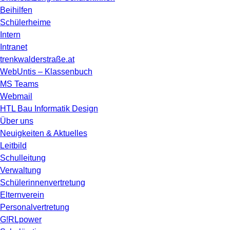
Beihilfen
Schülerheime
Intern
Intranet
trenkwalderstraße.at
WebUntis – Klassenbuch
MS Teams
Webmail
HTL Bau Informatik Design
Über uns
Neuigkeiten & Aktuelles
Leitbild
Schulleitung
Verwaltung
Schülerinnenvertretung
Elternverein
Personalvertretung
G!RLpower