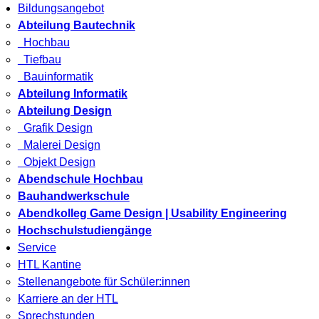
Bildungsangebot
Abteilung Bautechnik
Hochbau
Tiefbau
Bauinformatik
Abteilung Informatik
Abteilung Design
Grafik Design
Malerei Design
Objekt Design
Abendschule Hochbau
Bauhandwerkschule
Abendkolleg Game Design | Usability Engineering
Hochschulstudiengänge
Service
HTL Kantine
Stellenangebote für Schüler:innen
Karriere an der HTL
Sprechstunden