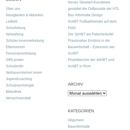
Neues Streetart-Kunstwerk
Über uns
gestaltet die Ostfassade der HTL
Neuigkeiten & Aktuelles
Bau Informatik Design
Leitbild
4cHBT Fußballmeister auf dem
Schulleitung
Feld!
Verwaltung
Die 1bHBT am Patscherkofel
Schüler:innenvertretung
Praxisnaher Einblick in die
Elternverein
Bauwirtschaft – Exkursion der
Personalvertretung
4cHBT
G!RLpower
Projektwoche der 4bHBT und
Schulärztin
4cHBT in Rom
Vertrauenslehrer:innen
Jugendcoaching
ARCHIV
Schulpsychologie
Bibliothek
Archiv
Versuchsanstalt
KATEGORIEN
Allgemein
Bauinformatik