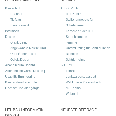
Bautechnik
ALLGEMEIN
Hochbau
HTL Kantine
Tiefbau
Stellenangebote für
Bauinformatik
Schüler:innen
Informatik
Karriere an der HTL
Design
Sprechstunden
Grafik Design
Termine
Angewandte Malerei und
Unterstützung für Schüler:innen
Oberflächendesign
Beihilfen
Objekt Design
Schülerheime
Abendschule Hochbau
INTERN
Abendkolleg Game Design |
Intranet
Usability Engineering
trenkwalderstrasse.at
Bauhandwerkerschule
WebUntis – Klassenbuch
Hochschulstudiengänge
MS Teams
Webmail
HTL BAU INFORMATIK
NEUESTE BEITRÄGE
DESIGN