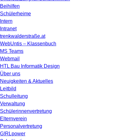
Beihilfen
Schülerheime
Intern
Intranet
trenkwalderstraße.at
WebUntis – Klassenbuch
MS Teams
Webmail
HTL Bau Informatik Design
Über uns
Neuigkeiten & Aktuelles
Leitbild
Schulleitung
Verwaltung
Schülerinnenvertretung
Elternverein
Personalvertretung
G!RLpower