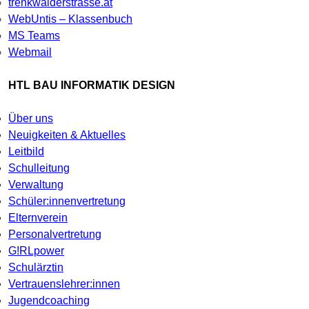
trenkwalderstrasse.at
WebUntis – Klassenbuch
MS Teams
Webmail
HTL BAU INFORMATIK DESIGN
Über uns
Neuigkeiten & Aktuelles
Leitbild
Schulleitung
Verwaltung
Schüler:innenvertretung
Elternverein
Personalvertretung
G!RLpower
Schulärztin
Vertrauenslehrer:innen
Jugendcoaching