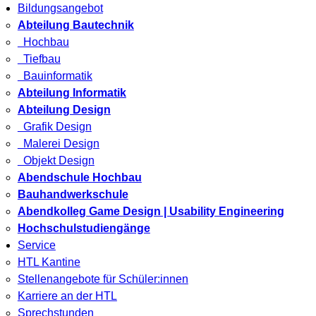
Bildungsangebot
Abteilung Bautechnik
Hochbau
Tiefbau
Bauinformatik
Abteilung Informatik
Abteilung Design
Grafik Design
Malerei Design
Objekt Design
Abendschule Hochbau
Bauhandwerkschule
Abendkolleg Game Design | Usability Engineering
Hochschulstudiengänge
Service
HTL Kantine
Stellenangebote für Schüler:innen
Karriere an der HTL
Sprechstunden