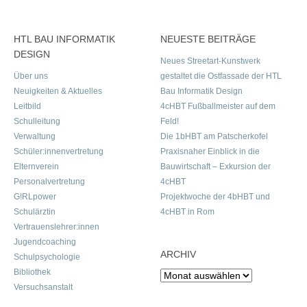
HTL BAU INFORMATIK
NEUESTE BEITRÄGE
DESIGN
Neues Streetart-Kunstwerk
Über uns
gestaltet die Ostfassade der HTL
Neuigkeiten & Aktuelles
Bau Informatik Design
Leitbild
4cHBT Fußballmeister auf dem
Schulleitung
Feld!
Verwaltung
Die 1bHBT am Patscherkofel
Schüler:innenvertretung
Praxisnaher Einblick in die
Elternverein
Bauwirtschaft – Exkursion der
Personalvertretung
4cHBT
G!RLpower
Projektwoche der 4bHBT und
Schulärztin
4cHBT in Rom
Vertrauenslehrer:innen
Jugendcoaching
ARCHIV
Schulpsychologie
Bibliothek
Archiv
Versuchsanstalt