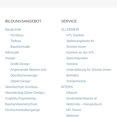
BILDUNGSANGEBOT
SERVICE
Bautechnik
ALLGEMEIN
Hochbau
HTL Kantine
Tiefbau
Stellenangebote für
Bauinformatik
Schüler:innen
Informatik
Karriere an der HTL
Design
Sprechstunden
Grafik Design
Termine
Angewandte Malerei und
Unterstützung für Schüler:innen
Oberflächendesign
Beihilfen
Objekt Design
Schülerheime
Abendschule Hochbau
INTERN
Abendkolleg Game Design |
Intranet
Usability Engineering
trenkwalderstrasse.at
Bauhandwerkerschule
WebUntis – Klassenbuch
Hochschulstudiengänge
MS Teams
Webmail