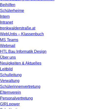
Beihilfen
Schülerheime
Intern
Intranet
trenkwalderstraße.at
WebUntis – Klassenbuch
MS Teams
Webmail
HTL Bau Informatik Design
Über uns
Neuigkeiten & Aktuelles
Leitbild
Schulleitung
Verwaltung
Schülerinnenvertretung
Elternverein
Personalvertretung
G!RLpower