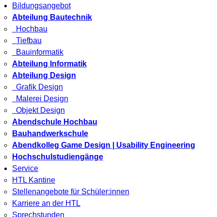
Bildungsangebot
Abteilung Bautechnik
Hochbau
Tiefbau
Bauinformatik
Abteilung Informatik
Abteilung Design
Grafik Design
Malerei Design
Objekt Design
Abendschule Hochbau
Bauhandwerkschule
Abendkolleg Game Design | Usability Engineering
Hochschulstudiengänge
Service
HTL Kantine
Stellenangebote für Schüler:innen
Karriere an der HTL
Sprechstunden