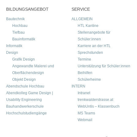
BILDUNGSANGEBOT
SERVICE
Bautechnik
ALLGEMEIN
Hochbau
HTL Kantine
Tiefbau
Stellenangebote für
Bauinformatik
Schüler:innen
Informatik
Karriere an der HTL
Design
Sprechstunden
Grafik Design
Termine
Angewandte Malerei und
Unterstützung für Schüler:innen
Oberflächendesign
Beihilfen
Objekt Design
Schülerheime
Abendschule Hochbau
INTERN
Abendkolleg Game Design |
Intranet
Usability Engineering
trenkwalderstrasse.at
Bauhandwerkerschule
WebUntis – Klassenbuch
Hochschulstudiengänge
MS Teams
Webmail