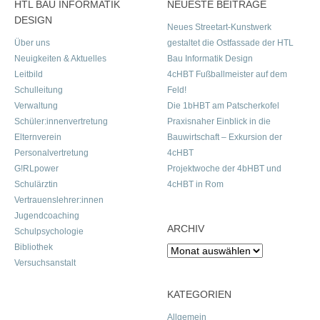
HTL BAU INFORMATIK
NEUESTE BEITRÄGE
DESIGN
Neues Streetart-Kunstwerk
Über uns
gestaltet die Ostfassade der HTL
Neuigkeiten & Aktuelles
Bau Informatik Design
Leitbild
4cHBT Fußballmeister auf dem
Schulleitung
Feld!
Verwaltung
Die 1bHBT am Patscherkofel
Schüler:innenvertretung
Praxisnaher Einblick in die
Elternverein
Bauwirtschaft – Exkursion der
Personalvertretung
4cHBT
G!RLpower
Projektwoche der 4bHBT und
Schulärztin
4cHBT in Rom
Vertrauenslehrer:innen
Jugendcoaching
ARCHIV
Schulpsychologie
Bibliothek
Archiv
Versuchsanstalt
KATEGORIEN
Allgemein