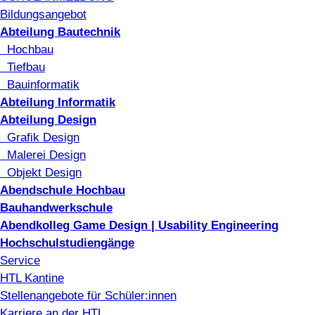
Bildungsangebot
Abteilung Bautechnik
Hochbau
Tiefbau
Bauinformatik
Abteilung Informatik
Abteilung Design
Grafik Design
Malerei Design
Objekt Design
Abendschule Hochbau
Bauhandwerkschule
Abendkolleg Game Design | Usability Engineering
Hochschulstudiengänge
Service
HTL Kantine
Stellenangebote für Schüler:innen
Karriere an der HTL