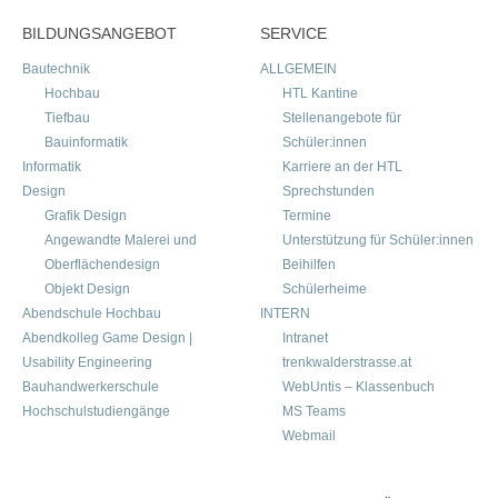
BILDUNGSANGEBOT
SERVICE
Bautechnik
ALLGEMEIN
Hochbau
HTL Kantine
Tiefbau
Stellenangebote für
Bauinformatik
Schüler:innen
Informatik
Karriere an der HTL
Design
Sprechstunden
Grafik Design
Termine
Angewandte Malerei und
Unterstützung für Schüler:innen
Oberflächendesign
Beihilfen
Objekt Design
Schülerheime
Abendschule Hochbau
INTERN
Abendkolleg Game Design |
Intranet
Usability Engineering
trenkwalderstrasse.at
Bauhandwerkerschule
WebUntis – Klassenbuch
Hochschulstudiengänge
MS Teams
Webmail