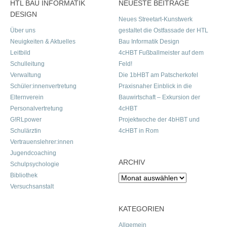
HTL BAU INFORMATIK
NEUESTE BEITRÄGE
DESIGN
Neues Streetart-Kunstwerk
Über uns
gestaltet die Ostfassade der HTL
Neuigkeiten & Aktuelles
Bau Informatik Design
Leitbild
4cHBT Fußballmeister auf dem
Schulleitung
Feld!
Verwaltung
Die 1bHBT am Patscherkofel
Schüler:innenvertretung
Praxisnaher Einblick in die
Elternverein
Bauwirtschaft – Exkursion der
Personalvertretung
4cHBT
G!RLpower
Projektwoche der 4bHBT und
Schulärztin
4cHBT in Rom
Vertrauenslehrer:innen
Jugendcoaching
ARCHIV
Schulpsychologie
Bibliothek
Archiv
Versuchsanstalt
KATEGORIEN
Allgemein