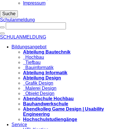
Impressum
Suche
Schulanmeldung
SCHULANMELDUNG
Bildungsangebot
Abteilung Bautechnik
Hochbau
Tiefbau
Bauinformatik
Abteilung Informatik
Abteilung Design
Grafik Design
Malerei Design
Objekt Design
Abendschule Hochbau
Bauhandwerkschule
Abendkolleg Game Design | Usability
Engineering
Hochschulstudiengänge
Service