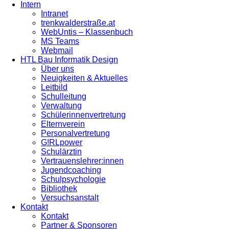
Intern
Intranet
trenkwalderstraße.at
WebUntis – Klassenbuch
MS Teams
Webmail
HTL Bau Informatik Design
Über uns
Neuigkeiten & Aktuelles
Leitbild
Schulleitung
Verwaltung
Schülerinnenvertretung
Elternverein
Personalvertretung
G!RLpower
Schulärztin
Vertrauenslehrer:innen
Jugendcoaching
Schulpsychologie
Bibliothek
Versuchsanstalt
Kontakt
Kontakt
Partner & Sponsoren