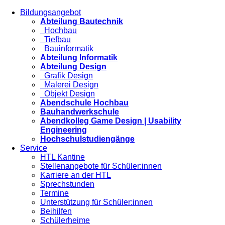
Bildungsangebot
Abteilung Bautechnik
Hochbau
Tiefbau
Bauinformatik
Abteilung Informatik
Abteilung Design
Grafik Design
Malerei Design
Objekt Design
Abendschule Hochbau
Bauhandwerkschule
Abendkolleg Game Design | Usability
Engineering
Hochschulstudiengänge
Service
HTL Kantine
Stellenangebote für Schüler:innen
Karriere an der HTL
Sprechstunden
Termine
Unterstützung für Schüler:innen
Beihilfen
Schülerheime