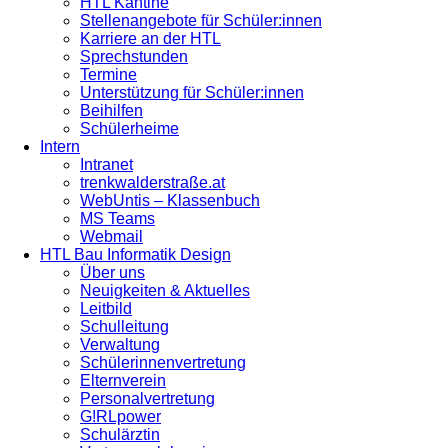
HTL Kantine
Stellenangebote für Schüler:innen
Karriere an der HTL
Sprechstunden
Termine
Unterstützung für Schüler:innen
Beihilfen
Schülerheime
Intern
Intranet
trenkwalderstraße.at
WebUntis – Klassenbuch
MS Teams
Webmail
HTL Bau Informatik Design
Über uns
Neuigkeiten & Aktuelles
Leitbild
Schulleitung
Verwaltung
Schülerinnenvertretung
Elternverein
Personalvertretung
G!RLpower
Schulärztin