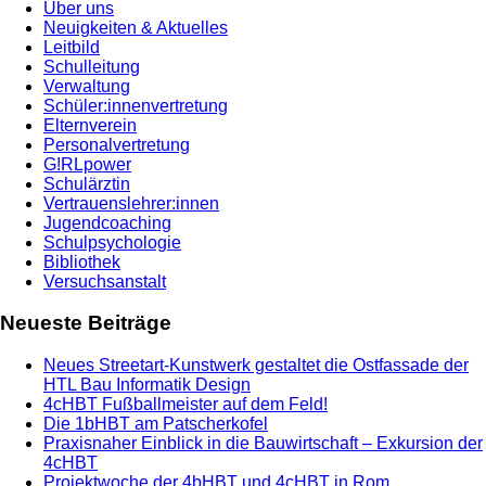
Über uns
Neuigkeiten & Aktuelles
Leitbild
Schulleitung
Verwaltung
Schüler:innenvertretung
Elternverein
Personalvertretung
G!RLpower
Schulärztin
Vertrauenslehrer:innen
Jugendcoaching
Schulpsychologie
Bibliothek
Versuchsanstalt
Neueste Beiträge
Neues Streetart-Kunstwerk gestaltet die Ostfassade der
HTL Bau Informatik Design
4cHBT Fußballmeister auf dem Feld!
Die 1bHBT am Patscherkofel
Praxisnaher Einblick in die Bauwirtschaft – Exkursion der
4cHBT
Projektwoche der 4bHBT und 4cHBT in Rom