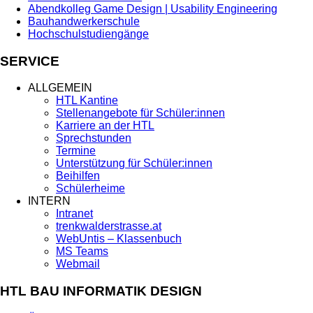
Abendkolleg Game Design | Usability Engineering
Bauhandwerkerschule
Hochschulstudiengänge
SERVICE
ALLGEMEIN
HTL Kantine
Stellenangebote für Schüler:innen
Karriere an der HTL
Sprechstunden
Termine
Unterstützung für Schüler:innen
Beihilfen
Schülerheime
INTERN
Intranet
trenkwalderstrasse.at
WebUntis – Klassenbuch
MS Teams
Webmail
HTL BAU INFORMATIK DESIGN