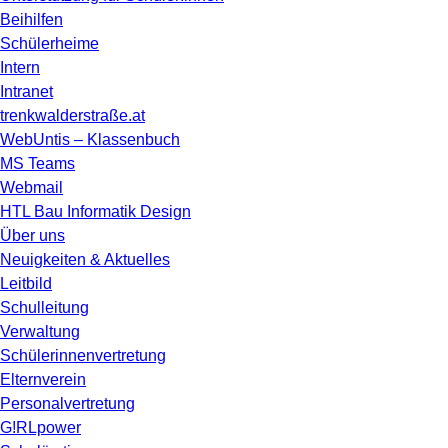
Beihilfen
Schülerheime
Intern
Intranet
trenkwalderstraße.at
WebUntis – Klassenbuch
MS Teams
Webmail
HTL Bau Informatik Design
Über uns
Neuigkeiten & Aktuelles
Leitbild
Schulleitung
Verwaltung
Schülerinnenvertretung
Elternverein
Personalvertretung
G!RLpower