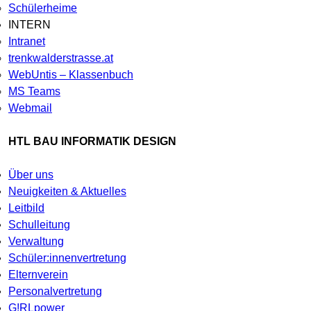
Schülerheime
INTERN
Intranet
trenkwalderstrasse.at
WebUntis – Klassenbuch
MS Teams
Webmail
HTL BAU INFORMATIK DESIGN
Über uns
Neuigkeiten & Aktuelles
Leitbild
Schulleitung
Verwaltung
Schüler:innenvertretung
Elternverein
Personalvertretung
G!RLpower