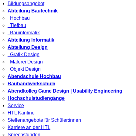
Bildungsangebot
Abteilung Bautechnik
Hochbau
Tiefbau
Bauinformatik
Abteilung Informatik
Abteilung Design
Grafik Design
Malerei Design
Objekt Design
Abendschule Hochbau
Bauhandwerkschule
Abendkolleg Game Design | Usability Engineering
Hochschulstudiengänge
Service
HTL Kantine
Stellenangebote für Schüler:innen
Karriere an der HTL
Sprechstunden