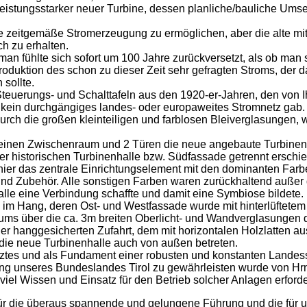
t leistungsstarker neuer Turbine, dessen planliche/bauliche 
e zeitgemäße Stromerzeugung zu ermöglichen, aber die alte m
 zu erhalten.
an fühlte sich sofort um 100 Jahre zurückversetzt, als ob man s
oduktion des schon zu dieser Zeit sehr gefragten Stroms, der
sollte.
e Steuerungs- und Schalttafeln aus den 1920-er-Jahren, den von
 kein durchgängiges landes- oder europaweites Stromnetz gab. 
durch die großen kleinteiligen und farblosen Bleiverglasungen,
 kleinen Zwischenraum und 2 Türen die neue angebaute Turbinen
r historischen Turbinenhalle bzw. Südfassade getrennt erschie
ier das zentrale Einrichtungselement mit den dominanten Farbe
 und Zubehör. Alle sonstigen Farben waren zurückhaltend außer
alle eine Verbindung schaffte und damit eine Symbiose bildete.
m Hang, deren Ost- und Westfassade wurde mit hinterlüftetem C
ums über die ca. 3m breiten Oberlicht- und Wandverglasungen da
r hanggesicherten Zufahrt, dem mit horizontalen Holzlatten au
ie neue Turbinenhalle auch von außen betreten.
etztes und als Fundament einer robusten und konstanten Landes
g unseres Bundeslandes Tirol zu gewährleisten wurde von Hrn.
iel Wissen und Einsatz für den Betrieb solcher Anlagen erforder
ür die überaus spannende und gelungene Führung und die für 