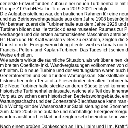
der erste Entwurf für den Zubau einer neuen Turbinenhalle mi
Gruppe ZT GmbH/Hall in Tirol von 2019-2021 erfolgte.
Die Aufgabenstellung war, den baulichen Rahmen für eine neu
und das Betriebswohngebäude aus dem Jahre 1908 bestmöglich
Wir betraten zuerst die Turbinenhalle aus dem Jahre 1926 und m
Turbinen bilden das Herzstück dieses musealen Raumes zur Pr
verdrängen und die ersten automatisierten Maschinen antreiben 
Hr. Haim und Hr. Kraft wussten vieles zu erzählen, zeigten di
Überstrom der Energievernichtung diente, weil es damals noch
Francis-, Pelton- und Kaplan-Turbinen. Das Tageslicht schien 
Weise erhellten.
Wie anders wirkte die räumliche Situation, als wir über einen
m breiten Oberlicht- inkl. Wandverglasungen vollkommen von de
erhielten. Die neue Turbine und der Wartungskran waren auch h
Generatorenteil und Gelb für den Wartungskran, Stickstofftank
historischen roten Terracotta-Fliesenboden der alten Turbinenh
Die Neue Turbinenhalle steckte an deren Südseite vollkommen i
historische Turbinenhallenfassade, welche als Teil des Innenra
Vorplatz zwischen dem historischen Betriebswohngebäude, eine
Wartungsschacht und der Cortenstahl-Blechfassade kann man d
Die Wichtigkeit der Wasserkraft zur Stabilisierung des Stromn
zum Jahre 2050 eine autarke und nachhaltige Energieversorgun
wurden ausführlich erklärt und zeigten sehr beeindruckend wie v
Nach einem großen Dankeschön an Hrn. Haim und Hrn. Kraft f