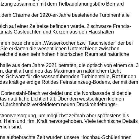
Umsetzung zusammen mit dem Tiefbauplanungsbüro Bernard
it dem Charme der 1920-er-Jahre bestehende Turbinenhalle
ich auf einer Zeitreise befinden würde. 2 schwarze Francis-
 damals Gasleuchten und Kerzen aus den Haushalten
 Ihnen bezeichneten „Wasserkocher bzw. Tauchsieder“ der bei
Sie erklärten die wesentlichen Unterschiede zwischen
 welche diesen sehr hohen historischen Raum auf natürliche
halle aus dem Jahre 2021 betraten, die optisch von einem ca. 3
n, damit alt und neu das Maximum an natürlichem Licht
n Schwarz für die wasserführenden Turbinenteile, Rot für den
 das kräftige erdige Rot des Feinsteinzeug-Bodens, der mit dem
ortenstahl-Blech verkleidet und die Nordfassade bildet die
s natürliche Licht erhält. Über den westseitigen kleinen
s Lärchenholz verkleidetem neuen Druckrohrleitungs-
stromversorgung, um möglichst zeitnah aber spätestens bis
 Haim und Hrn. Kraft hervorgehoben. Viele technische Details
lich sind.
uns aufgebrachte Zeit wurden unsere Hochbau-SchülerInnen