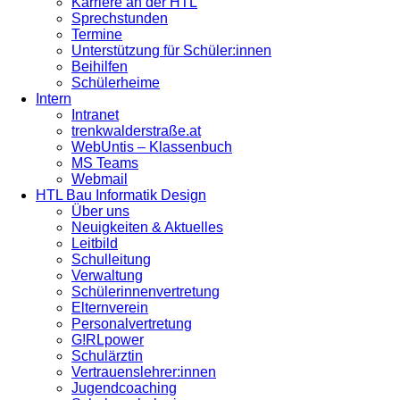
Karriere an der HTL
Sprechstunden
Termine
Unterstützung für Schüler:innen
Beihilfen
Schülerheime
Intern
Intranet
trenkwalderstraße.at
WebUntis – Klassenbuch
MS Teams
Webmail
HTL Bau Informatik Design
Über uns
Neuigkeiten & Aktuelles
Leitbild
Schulleitung
Verwaltung
Schülerinnenvertretung
Elternverein
Personalvertretung
G!RLpower
Schulärztin
Vertrauenslehrer:innen
Jugendcoaching