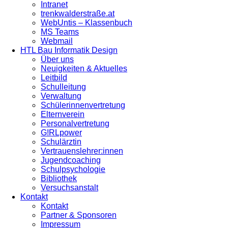
Intranet
trenkwalderstraße.at
WebUntis – Klassenbuch
MS Teams
Webmail
HTL Bau Informatik Design
Über uns
Neuigkeiten & Aktuelles
Leitbild
Schulleitung
Verwaltung
Schülerinnenvertretung
Elternverein
Personalvertretung
G!RLpower
Schulärztin
Vertrauenslehrer:innen
Jugendcoaching
Schulpsychologie
Bibliothek
Versuchsanstalt
Kontakt
Kontakt
Partner & Sponsoren
Impressum