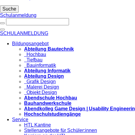
Suche
Schulanmeldung
SCHULANMELDUNG
Bildungsangebot
Abteilung Bautechnik
Hochbau
Tiefbau
Bauinformatik
Abteilung Informatik
Abteilung Design
Grafik Design
Malerei Design
Objekt Design
Abendschule Hochbau
Bauhandwerkschule
Abendkolleg Game Design | Usability Engineeri
Hochschulstudiengänge
Service
HTL Kantine
Stellenangebote für Schüler:innen