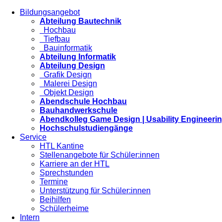
Bildungsangebot
Abteilung Bautechnik
Hochbau
Tiefbau
Bauinformatik
Abteilung Informatik
Abteilung Design
Grafik Design
Malerei Design
Objekt Design
Abendschule Hochbau
Bauhandwerkschule
Abendkolleg Game Design | Usability Engineeri
Hochschulstudiengänge
Service
HTL Kantine
Stellenangebote für Schüler:innen
Karriere an der HTL
Sprechstunden
Termine
Unterstützung für Schüler:innen
Beihilfen
Schülerheime
Intern