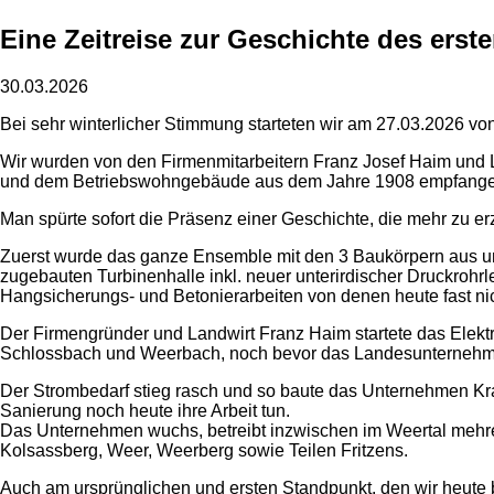
Eine Zeitreise zur Geschichte des erst
30.03.2026
Bei sehr winterlicher Stimmung starteten wir am 27.03.2026 
Wir wurden von den Firmenmitarbeitern Franz Josef Haim und L
und dem Betriebswohngebäude aus dem Jahre 1908 empfange
Man spürte sofort die Präsenz einer Geschichte, die mehr zu e
Zuerst wurde das ganze Ensemble mit den 3 Baukörpern aus unt
zugebauten Turbinenhalle inkl. neuer unterirdischer Druckroh
Hangsicherungs- und Betonierarbeiten von denen heute fast nic
Der Firmengründer und Landwirt Franz Haim startete das Elekt
Schlossbach und Weerbach, noch bevor das Landesunternehme
Der Strombedarf stieg rasch und so baute das Unternehmen Kra
Sanierung noch heute ihre Arbeit tun.
Das Unternehmen wuchs, betreibt inzwischen im Weertal mehre
Kolsassberg, Weer, Weerberg sowie Teilen Fritzens.
Auch am ursprünglichen und ersten Standpunkt, den wir heute 