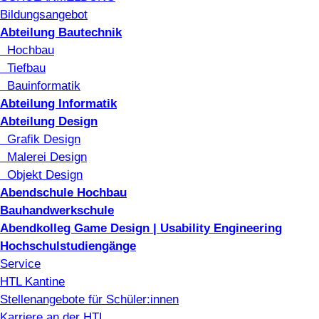
Bildungsangebot
Abteilung Bautechnik
Hochbau
Tiefbau
Bauinformatik
Abteilung Informatik
Abteilung Design
Grafik Design
Malerei Design
Objekt Design
Abendschule Hochbau
Bauhandwerkschule
Abendkolleg Game Design | Usability Engineering
Hochschulstudiengänge
Service
HTL Kantine
Stellenangebote für Schüler:innen
Karriere an der HTL