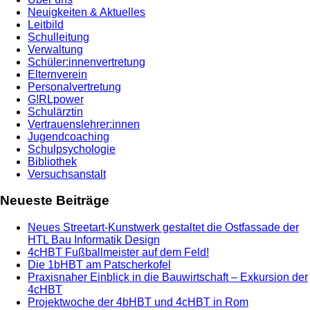
Neuigkeiten & Aktuelles
Leitbild
Schulleitung
Verwaltung
Schüler:innenvertretung
Elternverein
Personalvertretung
G!RLpower
Schulärztin
Vertrauenslehrer:innen
Jugendcoaching
Schulpsychologie
Bibliothek
Versuchsanstalt
Neueste Beiträge
Neues Streetart-Kunstwerk gestaltet die Ostfassade der
HTL Bau Informatik Design
4cHBT Fußballmeister auf dem Feld!
Die 1bHBT am Patscherkofel
Praxisnaher Einblick in die Bauwirtschaft – Exkursion der
4cHBT
Projektwoche der 4bHBT und 4cHBT in Rom