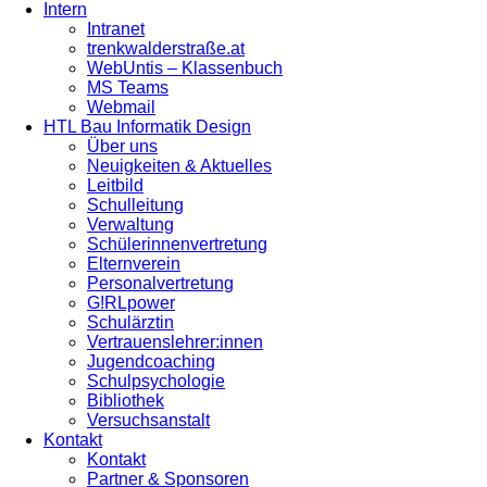
Intern
Intranet
trenkwalderstraße.at
WebUntis – Klassenbuch
MS Teams
Webmail
HTL Bau Informatik Design
Über uns
Neuigkeiten & Aktuelles
Leitbild
Schulleitung
Verwaltung
Schülerinnenvertretung
Elternverein
Personalvertretung
G!RLpower
Schulärztin
Vertrauenslehrer:innen
Jugendcoaching
Schulpsychologie
Bibliothek
Versuchsanstalt
Kontakt
Kontakt
Partner & Sponsoren