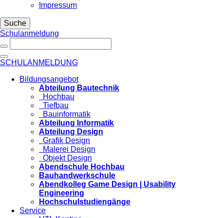
Impressum
Suche
Schulanmeldung
SCHULANMELDUNG
Bildungsangebot
Abteilung Bautechnik
Hochbau
Tiefbau
Bauinformatik
Abteilung Informatik
Abteilung Design
Grafik Design
Malerei Design
Objekt Design
Abendschule Hochbau
Bauhandwerkschule
Abendkolleg Game Design | Usability
Engineering
Hochschulstudiengänge
Service