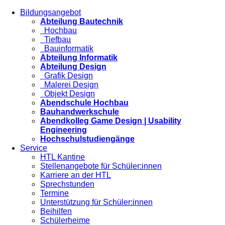
Bildungsangebot
Abteilung Bautechnik
Hochbau
Tiefbau
Bauinformatik
Abteilung Informatik
Abteilung Design
Grafik Design
Malerei Design
Objekt Design
Abendschule Hochbau
Bauhandwerkschule
Abendkolleg Game Design | Usability
Engineering
Hochschulstudiengänge
Service
HTL Kantine
Stellenangebote für Schüler:innen
Karriere an der HTL
Sprechstunden
Termine
Unterstützung für Schüler:innen
Beihilfen
Schülerheime