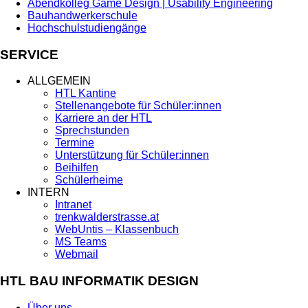
Abendkolleg Game Design | Usability Engineering
Bauhandwerkerschule
Hochschulstudiengänge
SERVICE
ALLGEMEIN
HTL Kantine
Stellenangebote für Schüler:innen
Karriere an der HTL
Sprechstunden
Termine
Unterstützung für Schüler:innen
Beihilfen
Schülerheime
INTERN
Intranet
trenkwalderstrasse.at
WebUntis – Klassenbuch
MS Teams
Webmail
HTL BAU INFORMATIK DESIGN
Über uns