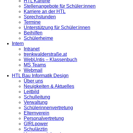
HTL Kantine
Stellenangebote für Schüler:innen
Karriere an der HTL
Sprechstunden
Termine
Unterstützung für Schüler:innen
Beihilfen
Schülerheime
Intern
Intranet
trenkwalderstraße.at
WebUntis – Klassenbuch
MS Teams
Webmail
HTL Bau Informatik Design
Über uns
Neuigkeiten & Aktuelles
Leitbild
Schulleitung
Verwaltung
Schülerinnenvertretung
Elternverein
Personalvertretung
G!RLpower
Schulärztin