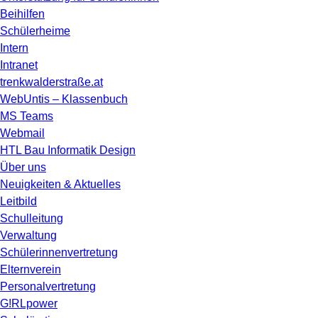
Beihilfen
Schülerheime
Intern
Intranet
trenkwalderstraße.at
WebUntis – Klassenbuch
MS Teams
Webmail
HTL Bau Informatik Design
Über uns
Neuigkeiten & Aktuelles
Leitbild
Schulleitung
Verwaltung
Schülerinnenvertretung
Elternverein
Personalvertretung
G!RLpower