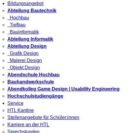
Bildungsangebot
Abteilung Bautechnik
Hochbau
Tiefbau
Bauinformatik
Abteilung Informatik
Abteilung Design
Grafik Design
Malerei Design
Objekt Design
Abendschule Hochbau
Bauhandwerkschule
Abendkolleg Game Design | Usability Engineering
Hochschulstudiengänge
Service
HTL Kantine
Stellenangebote für Schüler:innen
Karriere an der HTL
Sprechstunden