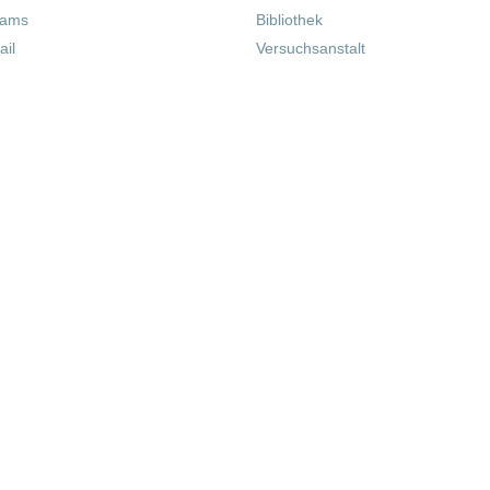
eams
Bibliothek
il
Versuchsanstalt