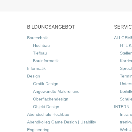
BILDUNGSANGEBOT
SERVI
Bautechnik
ALLGEM
Hochbau
HTL K
Tiefbau
Stelle
Bauinformatik
Karrie
Informatik
Sprec
Design
Termi
Grafik Design
Unters
Angewandte Malerei und
Beihil
Oberflächendesign
Schül
Objekt Design
INTERN
Abendschule Hochbau
Intran
Abendkolleg Game Design | Usability
trenkw
Engineering
WebUn