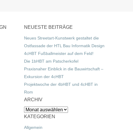
IGN
NEUESTE BEITRÄGE
Neues Streetart-Kunstwerk gestaltet die
Ostfassade der HTL Bau Informatik Design
4cHBT Fußballmeister auf dem Feld!
Die 1bHBT am Patscherkofel
Praxisnaher Einblick in die Bauwirtschaft –
Exkursion der 4cHBT
Projektwoche der 4bHBT und 4cHBT in
Rom
ARCHIV
Archiv
KATEGORIEN
Allgemein