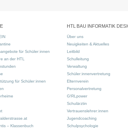
CE
HTL BAU INFORMATIK DES
EIN
Über uns
antine
Neuigkeiten & Aktuelles
nangebote für Schüler:innen
Leitbild
re an der HTL
Schulleitung
hstunden
Verwaltung
ne
Schüler:innenvertretung
tützung für Schüler:innen
Elternverein
fen
Personalvertretung
erheime
G!RLpower
Schulärztin
et
Vertrauenslehrer:innen
alderstrasse.at
Jugendcoaching
tis – Klassenbuch
Schulpsychologie