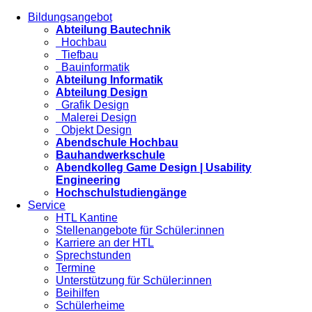
Bildungsangebot
Abteilung Bautechnik
Hochbau
Tiefbau
Bauinformatik
Abteilung Informatik
Abteilung Design
Grafik Design
Malerei Design
Objekt Design
Abendschule Hochbau
Bauhandwerkschule
Abendkolleg Game Design | Usability
Engineering
Hochschulstudiengänge
Service
HTL Kantine
Stellenangebote für Schüler:innen
Karriere an der HTL
Sprechstunden
Termine
Unterstützung für Schüler:innen
Beihilfen
Schülerheime