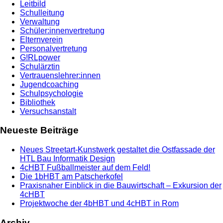
Leitbild
Schulleitung
Verwaltung
Schüler:innenvertretung
Elternverein
Personalvertretung
G!RLpower
Schulärztin
Vertrauenslehrer:innen
Jugendcoaching
Schulpsychologie
Bibliothek
Versuchsanstalt
Neueste Beiträge
Neues Streetart-Kunstwerk gestaltet die Ostfassade der
HTL Bau Informatik Design
4cHBT Fußballmeister auf dem Feld!
Die 1bHBT am Patscherkofel
Praxisnaher Einblick in die Bauwirtschaft – Exkursion der
4cHBT
Projektwoche der 4bHBT und 4cHBT in Rom
Archiv