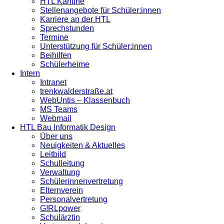
HTL Kantine
Stellenangebote für Schüler:innen
Karriere an der HTL
Sprechstunden
Termine
Unterstützung für Schüler:innen
Beihilfen
Schülerheime
Intern
Intranet
trenkwalderstraße.at
WebUntis – Klassenbuch
MS Teams
Webmail
HTL Bau Informatik Design
Über uns
Neuigkeiten & Aktuelles
Leitbild
Schulleitung
Verwaltung
Schülerinnenvertretung
Elternverein
Personalvertretung
G!RLpower
Schulärztin