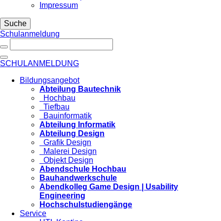
Impressum
Suche
Schulanmeldung
SCHULANMELDUNG
Bildungsangebot
Abteilung Bautechnik
Hochbau
Tiefbau
Bauinformatik
Abteilung Informatik
Abteilung Design
Grafik Design
Malerei Design
Objekt Design
Abendschule Hochbau
Bauhandwerkschule
Abendkolleg Game Design | Usability
Engineering
Hochschulstudiengänge
Service