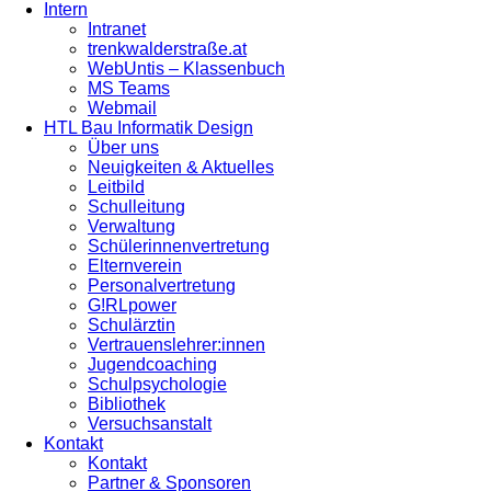
Intern
Intranet
trenkwalderstraße.at
WebUntis – Klassenbuch
MS Teams
Webmail
HTL Bau Informatik Design
Über uns
Neuigkeiten & Aktuelles
Leitbild
Schulleitung
Verwaltung
Schülerinnenvertretung
Elternverein
Personalvertretung
G!RLpower
Schulärztin
Vertrauenslehrer:innen
Jugendcoaching
Schulpsychologie
Bibliothek
Versuchsanstalt
Kontakt
Kontakt
Partner & Sponsoren