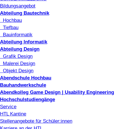
Bildungsangebot
Abteilung Bautechnik
Hochbau
Tiefbau
Bauinformatik
Abteilung Informatik
Abteilung Design
Grafik Design
Malerei Design
Objekt Design
Abendschule Hochbau
Bauhandwerkschule
Abendkolleg Game Design | Usability Engineering
Hochschulstudiengänge
Service
HTL Kantine
Stellenangebote für Schüler:innen
Karriere an der HTL