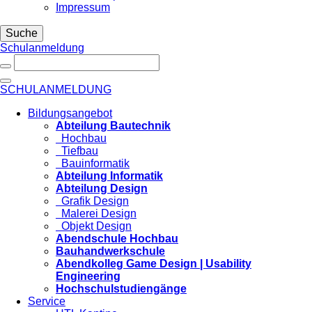
Impressum
Suche
Schulanmeldung
SCHULANMELDUNG
Bildungsangebot
Abteilung Bautechnik
Hochbau
Tiefbau
Bauinformatik
Abteilung Informatik
Abteilung Design
Grafik Design
Malerei Design
Objekt Design
Abendschule Hochbau
Bauhandwerkschule
Abendkolleg Game Design | Usability
Engineering
Hochschulstudiengänge
Service