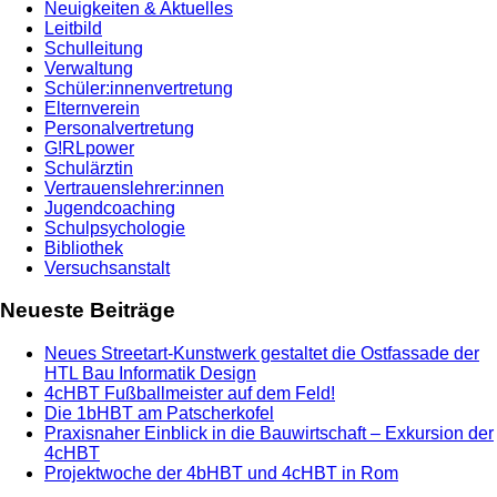
Neuigkeiten & Aktuelles
Leitbild
Schulleitung
Verwaltung
Schüler:innenvertretung
Elternverein
Personalvertretung
G!RLpower
Schulärztin
Vertrauenslehrer:innen
Jugendcoaching
Schulpsychologie
Bibliothek
Versuchsanstalt
Neueste Beiträge
Neues Streetart-Kunstwerk gestaltet die Ostfassade der
HTL Bau Informatik Design
4cHBT Fußballmeister auf dem Feld!
Die 1bHBT am Patscherkofel
Praxisnaher Einblick in die Bauwirtschaft – Exkursion der
4cHBT
Projektwoche der 4bHBT und 4cHBT in Rom