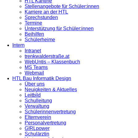
HTL Kantine
Stellenangebote für Schüler:innen
Karriere an der HTL
Sprechstunden
Termine
Unterstützung für Schüler:innen
Beihilfen
Schülerheime
Intern
Intranet
trenkwalderstraße.at
WebUntis – Klassenbuch
MS Teams
Webmail
HTL Bau Informatik Design
Über uns
Neuigkeiten & Aktuelles
Leitbild
Schulleitung
Verwaltung
Schülerinnenvertretung
Elternverein
Personalvertretung
G!RLpower
Schulärztin