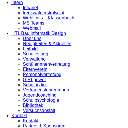
Intern
Intranet
trenkwalderstraße.at
WebUntis – Klassenbuch
MS Teams
Webmail
HTL Bau Informatik Design
Über uns
Neuigkeiten & Aktuelles
Leitbild
Schulleitung
Verwaltung
Schülerinnenvertretung
Elternverein
Personalvertretung
G!RLpower
Schulärztin
Vertrauenslehrer:innen
Jugendcoaching
Schulpsychologie
Bibliothek
Versuchsanstalt
Kontakt
Kontakt
Partner & Sponsoren