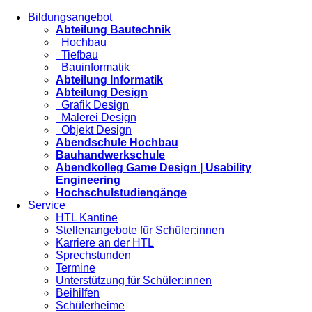
Bildungsangebot
Abteilung Bautechnik
Hochbau
Tiefbau
Bauinformatik
Abteilung Informatik
Abteilung Design
Grafik Design
Malerei Design
Objekt Design
Abendschule Hochbau
Bauhandwerkschule
Abendkolleg Game Design | Usability
Engineering
Hochschulstudiengänge
Service
HTL Kantine
Stellenangebote für Schüler:innen
Karriere an der HTL
Sprechstunden
Termine
Unterstützung für Schüler:innen
Beihilfen
Schülerheime