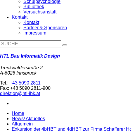
Schulpsychologie
Bibliothek
Versuchsanstalt
Kontakt
Kontakt
Partner & Sponsoren
Impressum
HTL Bau Informatik Design
Trenkwalderstraße 2
A-6026 Innsbruck
Tel.:
+43 5090 2811
Fax: +43 5090 2811-900
direktion@htl-ibk.at
Home
News/ Aktuelles
Allgemein
Exkursion der 4bHBT und 4dHBT zur Firma Schafferer H