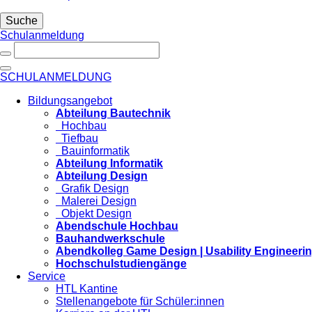
Suche
Schulanmeldung
SCHULANMELDUNG
Bildungsangebot
Abteilung Bautechnik
Hochbau
Tiefbau
Bauinformatik
Abteilung Informatik
Abteilung Design
Grafik Design
Malerei Design
Objekt Design
Abendschule Hochbau
Bauhandwerkschule
Abendkolleg Game Design | Usability Engineeri
Hochschulstudiengänge
Service
HTL Kantine
Stellenangebote für Schüler:innen