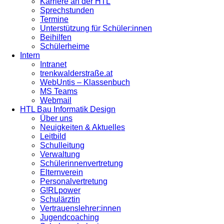
Karriere an der HTL
Sprechstunden
Termine
Unterstützung für Schüler:innen
Beihilfen
Schülerheime
Intern
Intranet
trenkwalderstraße.at
WebUntis – Klassenbuch
MS Teams
Webmail
HTL Bau Informatik Design
Über uns
Neuigkeiten & Aktuelles
Leitbild
Schulleitung
Verwaltung
Schülerinnenvertretung
Elternverein
Personalvertretung
G!RLpower
Schulärztin
Vertrauenslehrer:innen
Jugendcoaching