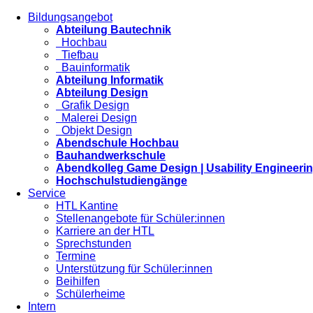
Bildungsangebot
Abteilung Bautechnik
Hochbau
Tiefbau
Bauinformatik
Abteilung Informatik
Abteilung Design
Grafik Design
Malerei Design
Objekt Design
Abendschule Hochbau
Bauhandwerkschule
Abendkolleg Game Design | Usability Engineeri
Hochschulstudiengänge
Service
HTL Kantine
Stellenangebote für Schüler:innen
Karriere an der HTL
Sprechstunden
Termine
Unterstützung für Schüler:innen
Beihilfen
Schülerheime
Intern