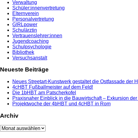
Verwaltung
Schüler:innenvertretung
Elternverein
Personalvertretung
G!RLpower
Schulärztin
Vertrauenslehrer:innen
Jugendcoaching
Schulpsychologie
Bibliothek
Versuchsanstalt
Neueste Beiträge
Neues Streetart-Kunstwerk gestaltet die Ostfassade der 
4cHBT Fußballmeister auf dem Feld!
Die 1bHBT am Patscherkofel
Praxisnaher Einblick in die Bauwirtschaft – Exkursion de
Projektwoche der 4bHBT und 4cHBT in Rom
Archiv
Archiv