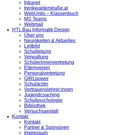
Intranet
trenkwalderstraße.at
WebUntis – Klassenbuch
MS Teams
Webmail
HTL Bau Informatik Design
Über uns
Neuigkeiten & Aktuelles
Leitbild
Schulleitung
Verwaltung
Schülerinnenvertretung
Elternverein
Personalvertretung
G!RLpower
Schulärztin
Vertrauenslehrer:innen
Jugendcoaching
Schulpsychologie
Bibliothek
Versuchsanstalt
Kontakt
Kontakt
Partner & Sponsoren
Impressum