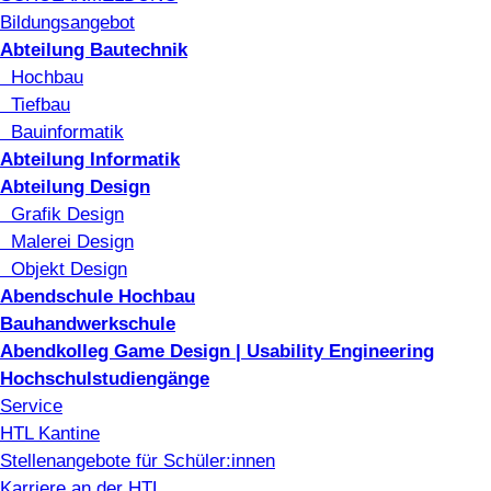
Bildungsangebot
Abteilung Bautechnik
Hochbau
Tiefbau
Bauinformatik
Abteilung Informatik
Abteilung Design
Grafik Design
Malerei Design
Objekt Design
Abendschule Hochbau
Bauhandwerkschule
Abendkolleg Game Design | Usability Engineering
Hochschulstudiengänge
Service
HTL Kantine
Stellenangebote für Schüler:innen
Karriere an der HTL