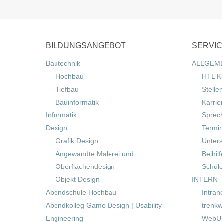
BILDUNGSANGEBOT
SERVI
Bautechnik
ALLGEM
Hochbau
HTL K
Tiefbau
Stelle
Bauinformatik
Karrie
Informatik
Sprec
Design
Termi
Grafik Design
Unters
Angewandte Malerei und
Beihil
Oberflächendesign
Schül
Objekt Design
INTERN
Abendschule Hochbau
Intran
Abendkolleg Game Design | Usability
trenkw
Engineering
WebUn