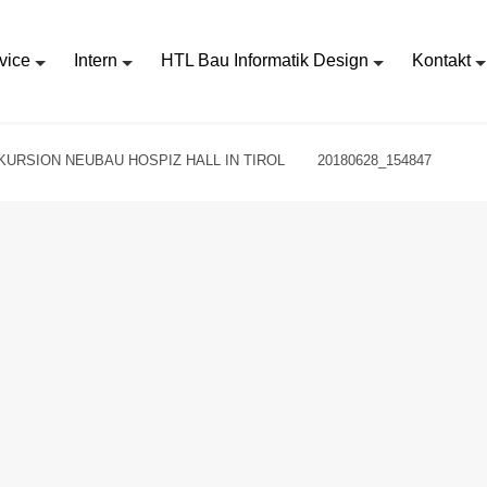
vice
Intern
HTL Bau Informatik Design
Kontakt
KURSION NEUBAU HOSPIZ HALL IN TIROL
20180628_154847