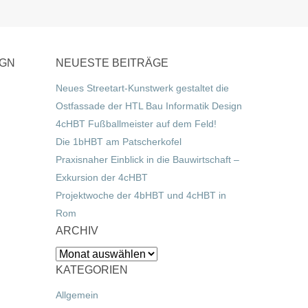
IGN
NEUESTE BEITRÄGE
Neues Streetart-Kunstwerk gestaltet die
Ostfassade der HTL Bau Informatik Design
4cHBT Fußballmeister auf dem Feld!
Die 1bHBT am Patscherkofel
Praxisnaher Einblick in die Bauwirtschaft –
Exkursion der 4cHBT
Projektwoche der 4bHBT und 4cHBT in
Rom
ARCHIV
Archiv
KATEGORIEN
Allgemein