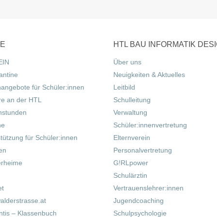
CE
HTL BAU INFORMATIK DES
EIN
Über uns
antine
Neuigkeiten & Aktuelles
nangebote für Schüler:innen
Leitbild
re an der HTL
Schulleitung
hstunden
Verwaltung
ne
Schüler:innenvertretung
tützung für Schüler:innen
Elternverein
fen
Personalvertretung
erheime
G!RLpower
Schulärztin
et
Vertrauenslehrer:innen
alderstrasse.at
Jugendcoaching
tis – Klassenbuch
Schulpsychologie