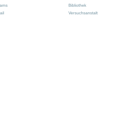
eams
Bibliothek
il
Versuchsanstalt