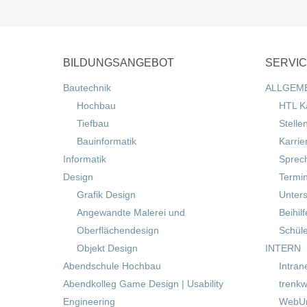
BILDUNGSANGEBOT
SERVI
Bautechnik
ALLGEM
Hochbau
HTL K
Tiefbau
Stelle
Bauinformatik
Karrie
Informatik
Sprec
Design
Termi
Grafik Design
Unters
Angewandte Malerei und
Beihil
Oberflächendesign
Schül
Objekt Design
INTERN
Abendschule Hochbau
Intran
Abendkolleg Game Design | Usability
trenkw
Engineering
WebUn