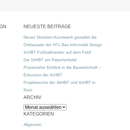
IGN
NEUESTE BEITRÄGE
Neues Streetart-Kunstwerk gestaltet die
Ostfassade der HTL Bau Informatik Design
4cHBT Fußballmeister auf dem Feld!
Die 1bHBT am Patscherkofel
Praxisnaher Einblick in die Bauwirtschaft –
Exkursion der 4cHBT
Projektwoche der 4bHBT und 4cHBT in
Rom
ARCHIV
Archiv
KATEGORIEN
Allgemein