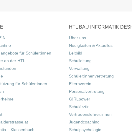
CE
HTL BAU INFORMATIK DES
EIN
Über uns
antine
Neuigkeiten & Aktuelles
nangebote für Schüler:innen
Leitbild
re an der HTL
Schulleitung
hstunden
Verwaltung
ne
Schüler:innenvertretung
tützung für Schüler:innen
Elternverein
fen
Personalvertretung
erheime
G!RLpower
Schulärztin
et
Vertrauenslehrer:innen
alderstrasse.at
Jugendcoaching
tis – Klassenbuch
Schulpsychologie