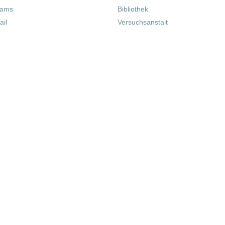
eams
Bibliothek
il
Versuchsanstalt