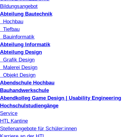
Bildungsangebot
Abteilung Bautechnik
Hochbau
Tiefbau
Bauinformatik
Abteilung Informatik
Abteilung Design
Grafik Design
Malerei Design
Objekt Design
Abendschule Hochbau
Bauhandwerkschule
Abendkolleg Game Design | Usability Engineering
Hochschulstudiengänge
Service
HTL Kantine
Stellenangebote für Schüler:innen
Karriere an der HTL