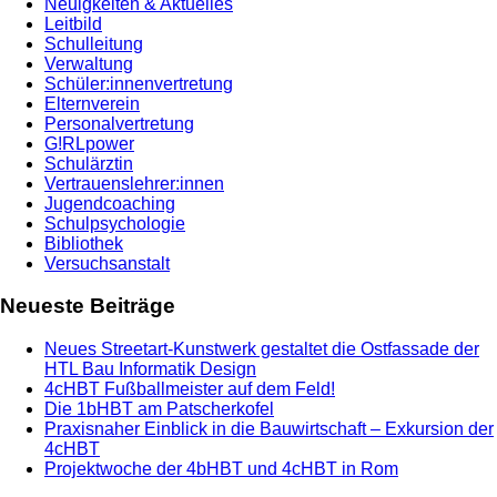
Neuigkeiten & Aktuelles
Leitbild
Schulleitung
Verwaltung
Schüler:innenvertretung
Elternverein
Personalvertretung
G!RLpower
Schulärztin
Vertrauenslehrer:innen
Jugendcoaching
Schulpsychologie
Bibliothek
Versuchsanstalt
Neueste Beiträge
Neues Streetart-Kunstwerk gestaltet die Ostfassade der
HTL Bau Informatik Design
4cHBT Fußballmeister auf dem Feld!
Die 1bHBT am Patscherkofel
Praxisnaher Einblick in die Bauwirtschaft – Exkursion der
4cHBT
Projektwoche der 4bHBT und 4cHBT in Rom