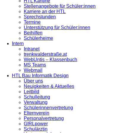
HTL Kantine
Stellenangebote für Schüler:innen
Karriere an der HTL
Sprechstunden
Termine
Unterstützung für Schüler:innen
Beihilfen
Schülerheime
Intern
Intranet
trenkwalderstraße.at
WebUntis – Klassenbuch
MS Teams
Webmail
HTL Bau Informatik Design
Über uns
Neuigkeiten & Aktuelles
Leitbild
Schulleitung
Verwaltung
Schülerinnenvertretung
Elternverein
Personalvertretung
G!RLpower
Schulärztin