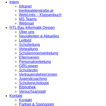
Intern
Intranet
trenkwalderstraße.at
WebUntis – Klassenbuch
MS Teams
Webmail
HTL Bau Informatik Design
Über uns
Neuigkeiten & Aktuelles
Leitbild
Schulleitung
Verwaltung
Schülerinnenvertretung
Elternverein
Personalvertretung
G!RLpower
Schulärztin
Vertrauenslehrer:innen
Jugendcoaching
Schulpsychologie
Bibliothek
Versuchsanstalt
Kontakt
Kontakt
Partner & Sponsoren