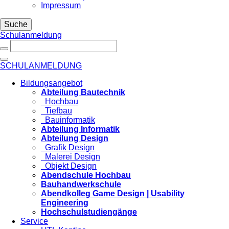
Impressum
Suche
Schulanmeldung
SCHULANMELDUNG
Bildungsangebot
Abteilung Bautechnik
Hochbau
Tiefbau
Bauinformatik
Abteilung Informatik
Abteilung Design
Grafik Design
Malerei Design
Objekt Design
Abendschule Hochbau
Bauhandwerkschule
Abendkolleg Game Design | Usability
Engineering
Hochschulstudiengänge
Service