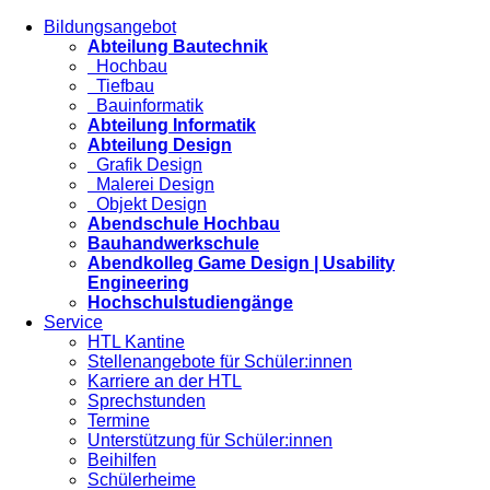
Bildungsangebot
Abteilung Bautechnik
Hochbau
Tiefbau
Bauinformatik
Abteilung Informatik
Abteilung Design
Grafik Design
Malerei Design
Objekt Design
Abendschule Hochbau
Bauhandwerkschule
Abendkolleg Game Design | Usability
Engineering
Hochschulstudiengänge
Service
HTL Kantine
Stellenangebote für Schüler:innen
Karriere an der HTL
Sprechstunden
Termine
Unterstützung für Schüler:innen
Beihilfen
Schülerheime