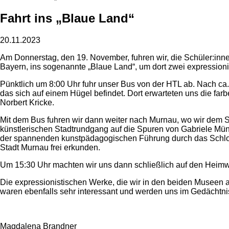
Fahrt ins „Blaue Land“
20.11.2023
Am Donnerstag, den 19. November, fuhren wir, die Schüler:in
Bayern, ins sogenannte „Blaue Land“, um dort zwei expressi
Pünktlich um 8:00 Uhr fuhr unser Bus von der HTL ab. Nach 
das sich auf einem Hügel befindet. Dort erwarteten uns die f
Norbert Kricke.
Mit dem Bus fuhren wir dann weiter nach Murnau, wo wir dem 
künstlerischen Stadtrundgang auf die Spuren von Gabriele Mü
der spannenden kunstpädagogischen Führung durch das Schloss
Stadt Murnau frei erkunden.
Um 15:30 Uhr machten wir uns dann schließlich auf den Heim
Die expressionistischen Werke, die wir in den beiden Museen a
waren ebenfalls sehr interessant und werden uns im Gedächtni
Magdalena Brandner