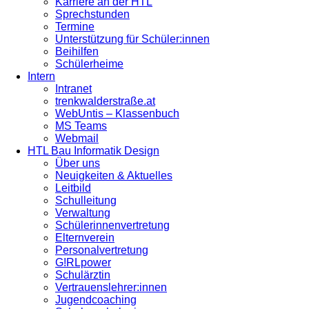
Karriere an der HTL
Sprechstunden
Termine
Unterstützung für Schüler:innen
Beihilfen
Schülerheime
Intern
Intranet
trenkwalderstraße.at
WebUntis – Klassenbuch
MS Teams
Webmail
HTL Bau Informatik Design
Über uns
Neuigkeiten & Aktuelles
Leitbild
Schulleitung
Verwaltung
Schülerinnenvertretung
Elternverein
Personalvertretung
G!RLpower
Schulärztin
Vertrauenslehrer:innen
Jugendcoaching