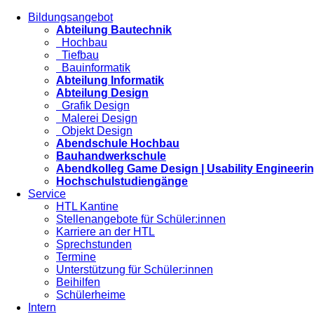
Bildungsangebot
Abteilung Bautechnik
Hochbau
Tiefbau
Bauinformatik
Abteilung Informatik
Abteilung Design
Grafik Design
Malerei Design
Objekt Design
Abendschule Hochbau
Bauhandwerkschule
Abendkolleg Game Design | Usability Engineeri
Hochschulstudiengänge
Service
HTL Kantine
Stellenangebote für Schüler:innen
Karriere an der HTL
Sprechstunden
Termine
Unterstützung für Schüler:innen
Beihilfen
Schülerheime
Intern