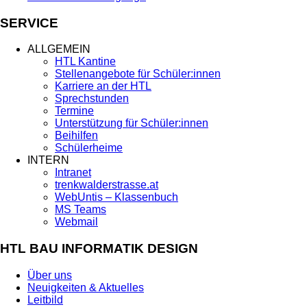
SERVICE
ALLGEMEIN
HTL Kantine
Stellenangebote für Schüler:innen
Karriere an der HTL
Sprechstunden
Termine
Unterstützung für Schüler:innen
Beihilfen
Schülerheime
INTERN
Intranet
trenkwalderstrasse.at
WebUntis – Klassenbuch
MS Teams
Webmail
HTL BAU INFORMATIK DESIGN
Über uns
Neuigkeiten & Aktuelles
Leitbild