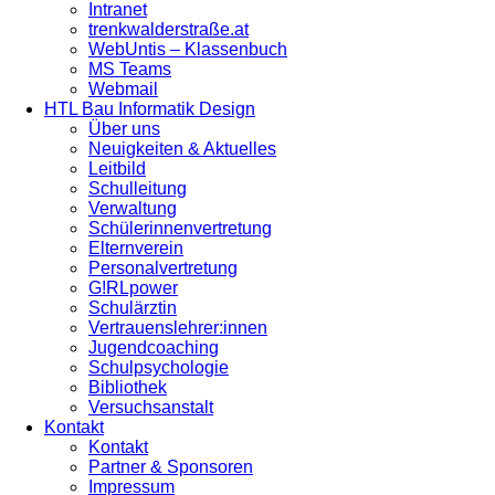
Intranet
trenkwalderstraße.at
WebUntis – Klassenbuch
MS Teams
Webmail
HTL Bau Informatik Design
Über uns
Neuigkeiten & Aktuelles
Leitbild
Schulleitung
Verwaltung
Schülerinnenvertretung
Elternverein
Personalvertretung
G!RLpower
Schulärztin
Vertrauenslehrer:innen
Jugendcoaching
Schulpsychologie
Bibliothek
Versuchsanstalt
Kontakt
Kontakt
Partner & Sponsoren
Impressum