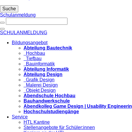
Suche
Schulanmeldung
SCHULANMELDUNG
Bildungsangebot
Abteilung Bautechnik
Hochbau
Tiefbau
Bauinformatik
Abteilung Informatik
Abteilung Design
Grafik Design
Malerei Design
Objekt Design
Abendschule Hochbau
Bauhandwerkschule
Abendkolleg Game Design | Usability Engineeri
Hochschulstudiengänge
Service
HTL Kantine
Stellenangebote für Schüler:innen