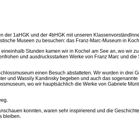
nen der 1aHGK und der 4bHGK mit unseren KlassenvorständInnen
onistische Museen zu besuchen: das Franz-Marc-Museum in Ko
ca. eineinhalb Stunden kamen wir in Kochel am See an, wo wi
arbenfrohen und ausdrucksstarken Werke von Franz Marc und die
Schlossmuseum einen Besuch abstatteten. Wir wurden in drei G
nter und Wassily Kandinsky begeben und auch das sogenannte 
museum, wo wir hauptsächlich die Werke von Gabriele Münter 
weg.
nschauen konnten, waren sehr inspirierend und die Geschichten,
s bleiben.