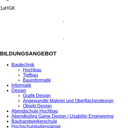
1aHGK
BILDUNGSANGEBOT
Bautechnik
Hochbau
Tiefbau
Bauinformatik
Informatik
Design
Grafik Design
Angewandte Malerei und Oberflächendesign
Objekt Design
Abendschule Hochbau
Abendkolleg Game Design | Usability Engineering
Bauhandwerkerschule
Hochschulstudiengänge