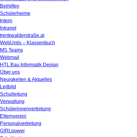
Beihilfen
Schülerheime
Intern
Intranet
trenkwalderstraße.at
WebUntis – Klassenbuch
MS Teams
Webmail
HTL Bau Informatik Design
Über uns
Neuigkeiten & Aktuelles
Leitbild
Schulleitung
Verwaltung
Schülerinnenvertretung
Elternverein
Personalvertretung
G!RLpower