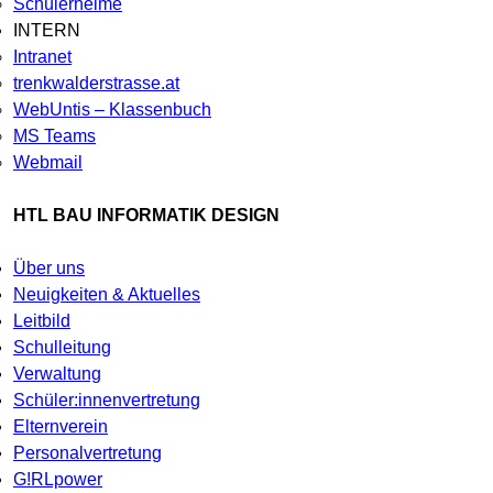
Schülerheime
INTERN
Intranet
trenkwalderstrasse.at
WebUntis – Klassenbuch
MS Teams
Webmail
HTL BAU INFORMATIK DESIGN
Über uns
Neuigkeiten & Aktuelles
Leitbild
Schulleitung
Verwaltung
Schüler:innenvertretung
Elternverein
Personalvertretung
G!RLpower