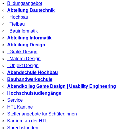
Bildungsangebot
Abteilung Bautechnik
Hochbau
Tiefbau
Bauinformatik
Abteilung Informatik
Abteilung Design
Grafik Design
Malerei Design
Objekt Design
Abendschule Hochbau
Bauhandwerkschule
Abendkolleg Game Design | Usability Engineering
Hochschulstudiengänge
Service
HTL Kantine
Stellenangebote für Schüler:innen
Karriere an der HTL
Sprechstunden