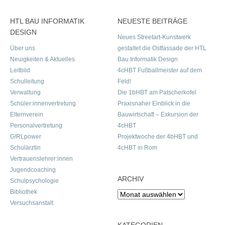
HTL BAU INFORMATIK
NEUESTE BEITRÄGE
DESIGN
Neues Streetart-Kunstwerk
Über uns
gestaltet die Ostfassade der HTL
Neuigkeiten & Aktuelles
Bau Informatik Design
Leitbild
4cHBT Fußballmeister auf dem
Schulleitung
Feld!
Verwaltung
Die 1bHBT am Patscherkofel
Schüler:innenvertretung
Praxisnaher Einblick in die
Elternverein
Bauwirtschaft – Exkursion der
Personalvertretung
4cHBT
G!RLpower
Projektwoche der 4bHBT und
Schulärztin
4cHBT in Rom
Vertrauenslehrer:innen
Jugendcoaching
ARCHIV
Schulpsychologie
Bibliothek
Archiv
Versuchsanstalt
KATEGORIEN