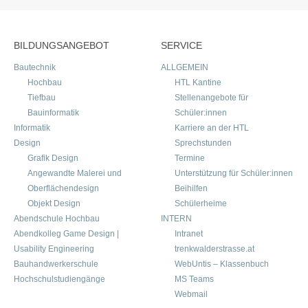
BILDUNGSANGEBOT
SERVICE
Bautechnik
ALLGEMEIN
Hochbau
HTL Kantine
Tiefbau
Stellenangebote für
Bauinformatik
Schüler:innen
Informatik
Karriere an der HTL
Design
Sprechstunden
Grafik Design
Termine
Angewandte Malerei und
Unterstützung für Schüler:innen
Oberflächendesign
Beihilfen
Objekt Design
Schülerheime
Abendschule Hochbau
INTERN
Abendkolleg Game Design |
Intranet
Usability Engineering
trenkwalderstrasse.at
Bauhandwerkerschule
WebUntis – Klassenbuch
Hochschulstudiengänge
MS Teams
Webmail