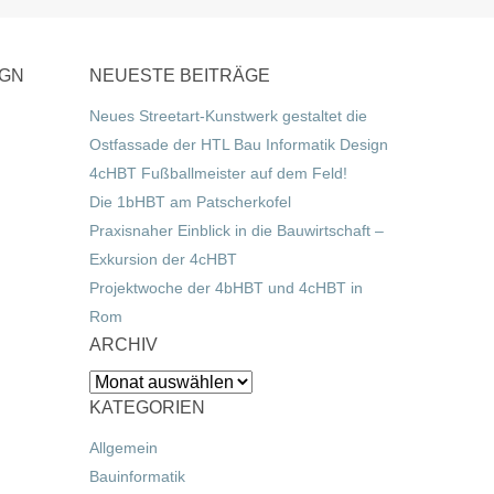
IGN
NEUESTE BEITRÄGE
Neues Streetart-Kunstwerk gestaltet die
Ostfassade der HTL Bau Informatik Design
4cHBT Fußballmeister auf dem Feld!
Die 1bHBT am Patscherkofel
Praxisnaher Einblick in die Bauwirtschaft –
Exkursion der 4cHBT
Projektwoche der 4bHBT und 4cHBT in
Rom
ARCHIV
Archiv
KATEGORIEN
Allgemein
Bauinformatik