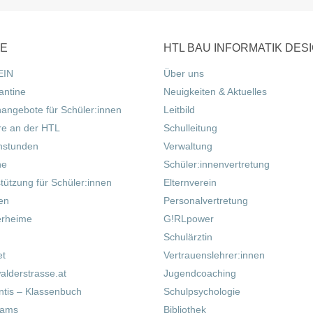
CE
HTL BAU INFORMATIK DES
EIN
Über uns
antine
Neuigkeiten & Aktuelles
nangebote für Schüler:innen
Leitbild
re an der HTL
Schulleitung
hstunden
Verwaltung
ne
Schüler:innenvertretung
tützung für Schüler:innen
Elternverein
fen
Personalvertretung
erheime
G!RLpower
Schulärztin
et
Vertrauenslehrer:innen
alderstrasse.at
Jugendcoaching
tis – Klassenbuch
Schulpsychologie
eams
Bibliothek