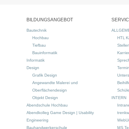
BILDUNGSANGEBOT
SERVI
Bautechnik
ALLGEM
Hochbau
HTL K
Tiefbau
Stelle
Bauinformatik
Karrie
Informatik
Sprec
Design
Termi
Grafik Design
Unters
Angewandte Malerei und
Beihil
Oberflächendesign
Schül
Objekt Design
INTERN
Abendschule Hochbau
Intran
Abendkolleg Game Design | Usability
trenkw
Engineering
WebUn
Bauhandwerkerschule
MS T