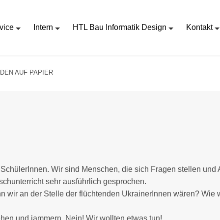
vice
Intern
HTL Bau Informatik Design
Kontakt
EDEN AUF PAPIER
 SchülerInnen. Wir sind Menschen, die sich Fragen stellen und A
chunterricht sehr ausführlich gesprochen.
nn wir an der Stelle der flüchtenden UkrainerInnen wären? Wie
sehen und jammern. Nein! Wir wollten etwas tun!