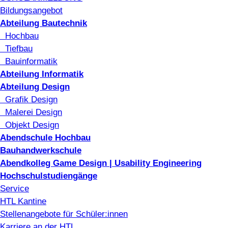
Bildungsangebot
Abteilung Bautechnik
Hochbau
Tiefbau
Bauinformatik
Abteilung Informatik
Abteilung Design
Grafik Design
Malerei Design
Objekt Design
Abendschule Hochbau
Bauhandwerkschule
Abendkolleg Game Design | Usability Engineering
Hochschulstudiengänge
Service
HTL Kantine
Stellenangebote für Schüler:innen
Karriere an der HTL