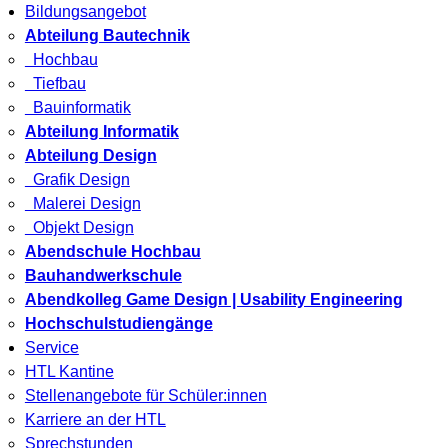
Bildungsangebot
Abteilung Bautechnik
Hochbau
Tiefbau
Bauinformatik
Abteilung Informatik
Abteilung Design
Grafik Design
Malerei Design
Objekt Design
Abendschule Hochbau
Bauhandwerkschule
Abendkolleg Game Design | Usability Engineering
Hochschulstudiengänge
Service
HTL Kantine
Stellenangebote für Schüler:innen
Karriere an der HTL
Sprechstunden