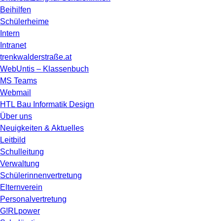
Beihilfen
Schülerheime
Intern
Intranet
trenkwalderstraße.at
WebUntis – Klassenbuch
MS Teams
Webmail
HTL Bau Informatik Design
Über uns
Neuigkeiten & Aktuelles
Leitbild
Schulleitung
Verwaltung
Schülerinnenvertretung
Elternverein
Personalvertretung
G!RLpower