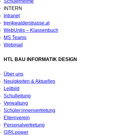
Schülerheime
INTERN
Intranet
trenkwalderstrasse.at
WebUntis – Klassenbuch
MS Teams
Webmail
HTL BAU INFORMATIK DESIGN
Über uns
Neuigkeiten & Aktuelles
Leitbild
Schulleitung
Verwaltung
Schüler:innenvertretung
Elternverein
Personalvertretung
G!RLpower