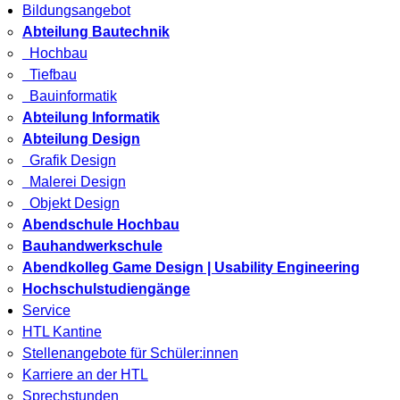
Bildungsangebot
Abteilung Bautechnik
Hochbau
Tiefbau
Bauinformatik
Abteilung Informatik
Abteilung Design
Grafik Design
Malerei Design
Objekt Design
Abendschule Hochbau
Bauhandwerkschule
Abendkolleg Game Design | Usability Engineering
Hochschulstudiengänge
Service
HTL Kantine
Stellenangebote für Schüler:innen
Karriere an der HTL
Sprechstunden