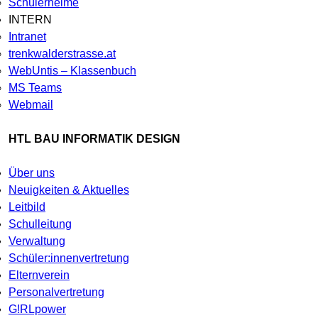
Schülerheime
INTERN
Intranet
trenkwalderstrasse.at
WebUntis – Klassenbuch
MS Teams
Webmail
HTL BAU INFORMATIK DESIGN
Über uns
Neuigkeiten & Aktuelles
Leitbild
Schulleitung
Verwaltung
Schüler:innenvertretung
Elternverein
Personalvertretung
G!RLpower