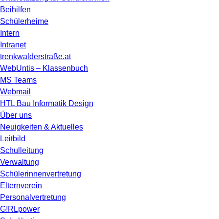
Beihilfen
Schülerheime
Intern
Intranet
trenkwalderstraße.at
WebUntis – Klassenbuch
MS Teams
Webmail
HTL Bau Informatik Design
Über uns
Neuigkeiten & Aktuelles
Leitbild
Schulleitung
Verwaltung
Schülerinnenvertretung
Elternverein
Personalvertretung
G!RLpower