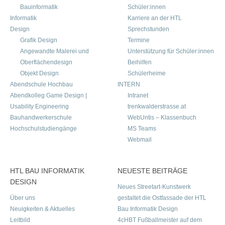
Bauinformatik
Schüler:innen
Informatik
Karriere an der HTL
Design
Sprechstunden
Grafik Design
Termine
Angewandte Malerei und
Unterstützung für Schüler:innen
Oberflächendesign
Beihilfen
Objekt Design
Schülerheime
Abendschule Hochbau
INTERN
Abendkolleg Game Design |
Intranet
Usability Engineering
trenkwalderstrasse.at
Bauhandwerkerschule
WebUntis – Klassenbuch
Hochschulstudiengänge
MS Teams
Webmail
HTL BAU INFORMATIK
NEUESTE BEITRÄGE
DESIGN
Neues Streetart-Kunstwerk
Über uns
gestaltet die Ostfassade der HTL
Neuigkeiten & Aktuelles
Bau Informatik Design
Leitbild
4cHBT Fußballmeister auf dem