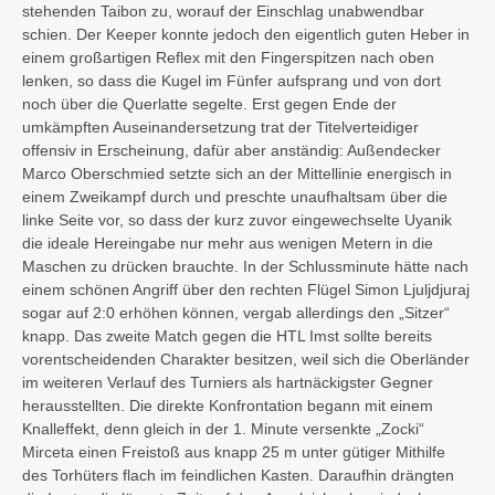
stehenden Taibon zu, worauf der Einschlag unabwendbar
schien. Der Keeper konnte jedoch den eigentlich guten Heber in
einem großartigen Reflex mit den Fingerspitzen nach oben
lenken, so dass die Kugel im Fünfer aufsprang und von dort
noch über die Querlatte segelte. Erst gegen Ende der
umkämpften Auseinandersetzung trat der Titelverteidiger
offensiv in Erscheinung, dafür aber anständig: Außendecker
Marco Oberschmied setzte sich an der Mittellinie energisch in
einem Zweikampf durch und preschte unaufhaltsam über die
linke Seite vor, so dass der kurz zuvor eingewechselte Uyanik
die ideale Hereingabe nur mehr aus wenigen Metern in die
Maschen zu drücken brauchte. In der Schlussminute hätte nach
einem schönen Angriff über den rechten Flügel Simon Ljuljdjuraj
sogar auf 2:0 erhöhen können, vergab allerdings den „Sitzer“
knapp. Das zweite Match gegen die HTL Imst sollte bereits
vorentscheidenden Charakter besitzen, weil sich die Oberländer
im weiteren Verlauf des Turniers als hartnäckigster Gegner
herausstellten. Die direkte Konfrontation begann mit einem
Knalleffekt, denn gleich in der 1. Minute versenkte „Zocki“
Mirceta einen Freistoß aus knapp 25 m unter gütiger Mithilfe
des Torhüters flach im feindlichen Kasten. Daraufhin drängten