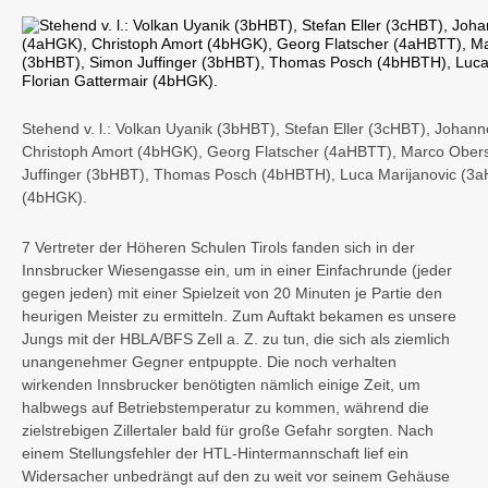
Stehend v. l.: Volkan Uyanik (3bHBT), Stefan Eller (3cHBT), Joha
Christoph Amort (4bHGK), Georg Flatscher (4aHBTT), Marco Obers
Juffinger (3bHBT), Thomas Posch (4bHBTH), Luca Marijanovic (3aH
(4bHGK).
7 Vertreter der Höheren Schulen Tirols fanden sich in der
Innsbrucker Wiesengasse ein, um in einer Einfachrunde (jeder
gegen jeden) mit einer Spielzeit von 20 Minuten je Partie den
heurigen Meister zu ermitteln. Zum Auftakt bekamen es unsere
Jungs mit der HBLA/BFS Zell a. Z. zu tun, die sich als ziemlich
unangenehmer Gegner entpuppte. Die noch verhalten
wirkenden Innsbrucker benötigten nämlich einige Zeit, um
halbwegs auf Betriebstemperatur zu kommen, während die
zielstrebigen Zillertaler bald für große Gefahr sorgten. Nach
einem Stellungsfehler der HTL-Hintermannschaft lief ein
Widersacher unbedrängt auf den zu weit vor seinem Gehäuse