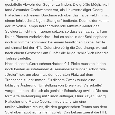
gestaffelte Abwehr der Gegner zu finden. Die größte Möglichkeit
fand Alexander Gschwentner vor, als Linksverteidiger Georg
Flatscher nach einem Durchmarsch über das halbe Feld ihn mit
einem lehrbuchmäßigen „Stangler“ bediente. Doch leider konnte
der im vollen Tempo heranbrausende Mittelfeld-Motor das
Spielgerät nicht mehr genau setzen, so dass es haarscharf am
linken Pfosten vorbeizischte. Und es sollte in der Schlussphase
noch schlimmer kommen: Bei einem feindlichen Eckball fehlte
auf einmal bei der HTL-Defensive völlig die Zuordnung, worauf
nach einem Gestocher am Fünfer die Kugel schließlich über die
Torlinie trudelte.
Nach dieser äußerst schmerzhaften 0:1-Pleite mussten in den
noch beiden ausstehenden Auseinandersetzungen schon zwei
„Dreier“ her, um abermals den obersten Platz auf dem
Treppchen zu erklimmen. Zu diesem Zweck wurde eine
taktische Änderung (Umstellung von Dreier- auf Viererkette)
vorgenommen, die sich als genialer Schachzug erwies. Die neu
formierte Verteidigung mit Simon Juffinger, Onur Yayar, Georg
Flatscher und Marco Oberschmied stand wie eine
unüberwindbare Mauer, die den gegnerischen Teams aus dem
Spiel überhaupt nichts mehr zuließ. Das bekam zuerst die HTL