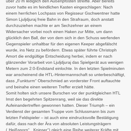
über 20 m lediglich den Außenpfosten streifte. Aber bereits
zuvor hatte es im feindlichen Kasten eingeschlagen: Nach
einem herrlichen Lochpass von Regisseur Gschwentner hatte
Simon Ljuljdjuraj freie Bahn in den Strafraum, doch anstatt
durchzuziehen machte er am Sechzehner an einem
Widersacher vorbei noch einen Haken zur Mitte, um dann
glücklich den Ball, der von dem sich in den Schuss werfenden
Gegenspieler unhaltbar für den eigenen Keeper abgefälscht
wurde, ins Netz zu befördern. Etwas später führte Christoph
Amort die endgültige Entscheidung herbei, indem er nach
glänzender Vorarbeit von Ljuljdjuraj das Spielgerät aus wenigen
Metern zum 2:0-Endstand einlochte. In den letzten Spielminuten
war anscheinend die HTL-Hintermannschaft so unterbeschäftigt,
dass „Funkturm“ Oberschmied an vorderster Front auftauchte
und beinahe einen weiteren Treffer erzielt hätte.
Somit holten sich unsere Burschen vor der punktgleichen HTL
Imst den begehrten Spitzenrang, weil sie das direkte
Aufeinandertreffen gewonnen hatten. Dieser Triumph – ein
Verdienst der gesamten Truppe vom Schlussmann bis zum
letzten Feldspieler – ist auch eine eindrucksvolle Bestätigung
dafür, dass nach der Ära von absoluten Leistungsträgern
(„Heißsporn“, „Knipser“) gleich eine Reihe weiterer Kräfte mit