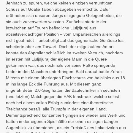
Jenbach zu spüren, welche keinen einzigen vernünftigen
Schuss auf Goalie Taibon abzugeben vermochte. Dafür
eröffneten sich unseren Jungs einige gute Gelegenheiten, die
sie auch zu verwerten wussten. Zunächst startete der
inzwischen auf Touren befindliche Ljuljdjuraj aus
abseitsverdächtiger Position – vom Unparteiischen allerdings
nicht geahndet – unbehelligt auf das gegnerische Gehäuse los,
scheiterte aber am Torwart. Doch der mitgelaufene Amort
konnte den Abpraller schließlich im zweiten Versuch, nachdem
im ersten mit Ljuljdjuraj der eigene Mann in die Quere
gekommen war, das nochmals vor seine Füße springende
Leder in den Maschen unterbringen. Bald darauf baute Zoran
Mirceta mit einem überlegten Flachschuss von halblinks aus 18
m ins lange Eck die Führung aus. Mit diesem ganz
ungefährdeten 2:0-Sieg hatten die Bautechniker im sechsten
(und letzten) Match gegen die HAK Innsbruck, welche selbst
noch bei einem vollen Erfolg zumindest eine theoretische
Titelchance besaß, alle Trümpfe in der eigenen Hand.
Dementsprechend konzentriert gingen sie wieder ans Werk und
hatten in der eigenen Spielhälfte nur einen einzigen bangen
Augenblick zu überstehen, als ein Freistoß des Lokalrivalen aus