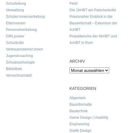
Schulleitung
Feld!
Verwaltung
Die 1bHBT am Patscherkofel
Schüler:innenvertretung
Praxisnaher Einblick in die
Elternverein
Bauwirtschaft – Exkursion der
Personalvertretung
4cHBT
G!RLpower
Projektwoche der 4bHBT und
Schulärztin
4cHBT in Rom
Vertrauenslehrer:innen
Jugendcoaching
ARCHIV
Schulpsychologie
Bibliothek
Archiv
Versuchsanstalt
KATEGORIEN
Allgemein
Bauinformatik
Bautechnik
Game Design | Usability
Engineering
Grafik Design