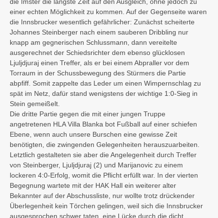
die Imster die längste Zeit auf den Ausgleich, ohne jedoch zu
einer echten Möglichkeit zu kommen. Auf der Gegenseite waren
die Innsbrucker wesentlich gefährlicher: Zunächst scheiterte
Johannes Steinberger nach einem sauberen Dribbling nur
knapp am gegnerischen Schlussmann, dann vereitelte
ausgerechnet der Schiedsrichter dem ebenso glücklosen
Ljuljdjuraj einen Treffer, als er bei einem Abpraller vor dem
Torraum in der Schussbewegung des Stürmers die Partie
abpfiff. Somit zappelte das Leder um einen Wimpernschlag zu
spät im Netz, dafür stand wenigstens der wichtige 1:0-Sieg in
Stein gemeißelt.
Die dritte Partie gegen die mit einer jungen Truppe
angetretenen HLA Villa Blanka bot Fußball auf einer schiefen
Ebene, wenn auch unsere Burschen eine gewisse Zeit
benötigten, die zwingenden Gelegenheiten herauszuarbeiten.
Letztlich gestalteten sie aber die Angelegenheit durch Treffer
von Steinberger, Ljuljdjuraj (2) und Marijanovic zu einem
lockeren 4:0-Erfolg, womit die Pflicht erfüllt war. In der vierten
Begegnung wartete mit der HAK Hall ein weiterer alter
Bekannter auf der Abschussliste, nur wollte trotz drückender
Überlegenheit kein Törchen gelingen, weil sich die Innsbrucker
ausgesprochen schwer taten, eine Lücke durch die dicht