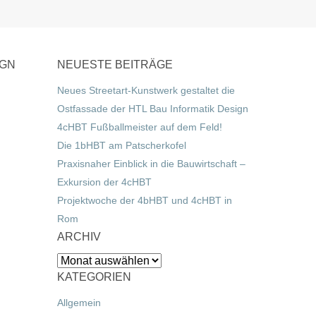
IGN
NEUESTE BEITRÄGE
Neues Streetart-Kunstwerk gestaltet die
Ostfassade der HTL Bau Informatik Design
4cHBT Fußballmeister auf dem Feld!
Die 1bHBT am Patscherkofel
Praxisnaher Einblick in die Bauwirtschaft –
Exkursion der 4cHBT
Projektwoche der 4bHBT und 4cHBT in
Rom
ARCHIV
Archiv
KATEGORIEN
Allgemein