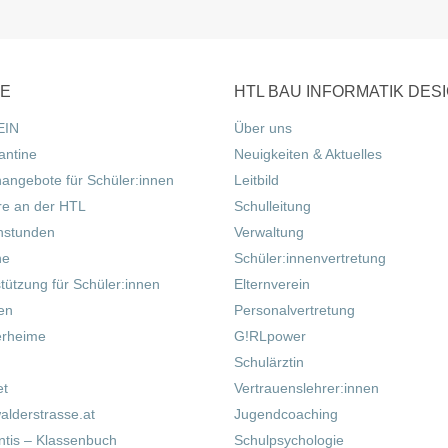
CE
HTL BAU INFORMATIK DES
EIN
Über uns
antine
Neuigkeiten & Aktuelles
nangebote für Schüler:innen
Leitbild
re an der HTL
Schulleitung
hstunden
Verwaltung
ne
Schüler:innenvertretung
tützung für Schüler:innen
Elternverein
fen
Personalvertretung
erheime
G!RLpower
Schulärztin
et
Vertrauenslehrer:innen
alderstrasse.at
Jugendcoaching
tis – Klassenbuch
Schulpsychologie