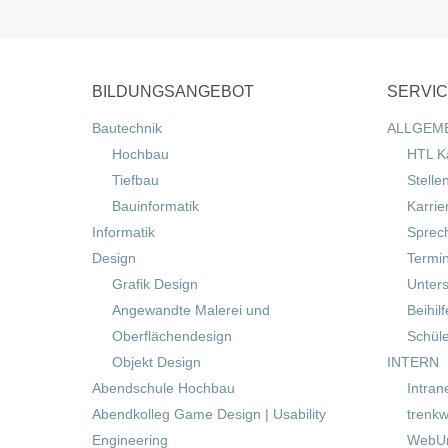
BILDUNGSANGEBOT
SERVI
Bautechnik
ALLGEM
Hochbau
HTL K
Tiefbau
Stelle
Bauinformatik
Karrie
Informatik
Sprec
Design
Termi
Grafik Design
Unters
Angewandte Malerei und
Beihil
Oberflächendesign
Schül
Objekt Design
INTERN
Abendschule Hochbau
Intran
Abendkolleg Game Design | Usability
trenkw
Engineering
WebUn