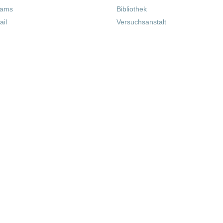
eams
Bibliothek
il
Versuchsanstalt