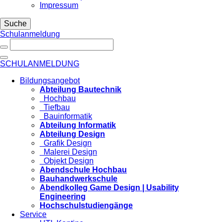
Impressum
Suche
Schulanmeldung
SCHULANMELDUNG
Bildungsangebot
Abteilung Bautechnik
Hochbau
Tiefbau
Bauinformatik
Abteilung Informatik
Abteilung Design
Grafik Design
Malerei Design
Objekt Design
Abendschule Hochbau
Bauhandwerkschule
Abendkolleg Game Design | Usability
Engineering
Hochschulstudiengänge
Service