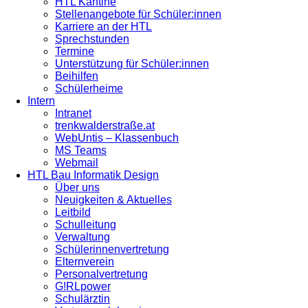
HTL Kantine
Stellenangebote für Schüler:innen
Karriere an der HTL
Sprechstunden
Termine
Unterstützung für Schüler:innen
Beihilfen
Schülerheime
Intern
Intranet
trenkwalderstraße.at
WebUntis – Klassenbuch
MS Teams
Webmail
HTL Bau Informatik Design
Über uns
Neuigkeiten & Aktuelles
Leitbild
Schulleitung
Verwaltung
Schülerinnenvertretung
Elternverein
Personalvertretung
G!RLpower
Schulärztin