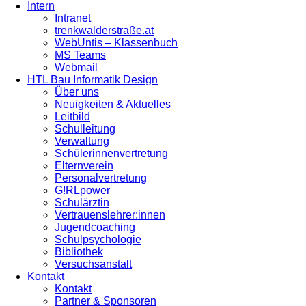
Intern
Intranet
trenkwalderstraße.at
WebUntis – Klassenbuch
MS Teams
Webmail
HTL Bau Informatik Design
Über uns
Neuigkeiten & Aktuelles
Leitbild
Schulleitung
Verwaltung
Schülerinnenvertretung
Elternverein
Personalvertretung
G!RLpower
Schulärztin
Vertrauenslehrer:innen
Jugendcoaching
Schulpsychologie
Bibliothek
Versuchsanstalt
Kontakt
Kontakt
Partner & Sponsoren