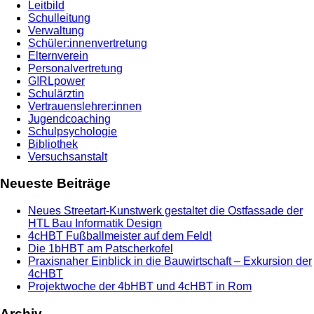
Leitbild
Schulleitung
Verwaltung
Schüler:innenvertretung
Elternverein
Personalvertretung
G!RLpower
Schulärztin
Vertrauenslehrer:innen
Jugendcoaching
Schulpsychologie
Bibliothek
Versuchsanstalt
Neueste Beiträge
Neues Streetart-Kunstwerk gestaltet die Ostfassade der
HTL Bau Informatik Design
4cHBT Fußballmeister auf dem Feld!
Die 1bHBT am Patscherkofel
Praxisnaher Einblick in die Bauwirtschaft – Exkursion der
4cHBT
Projektwoche der 4bHBT und 4cHBT in Rom
Archiv