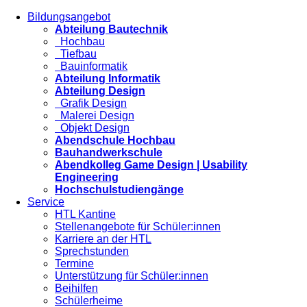
Bildungsangebot
Abteilung Bautechnik
Hochbau
Tiefbau
Bauinformatik
Abteilung Informatik
Abteilung Design
Grafik Design
Malerei Design
Objekt Design
Abendschule Hochbau
Bauhandwerkschule
Abendkolleg Game Design | Usability
Engineering
Hochschulstudiengänge
Service
HTL Kantine
Stellenangebote für Schüler:innen
Karriere an der HTL
Sprechstunden
Termine
Unterstützung für Schüler:innen
Beihilfen
Schülerheime