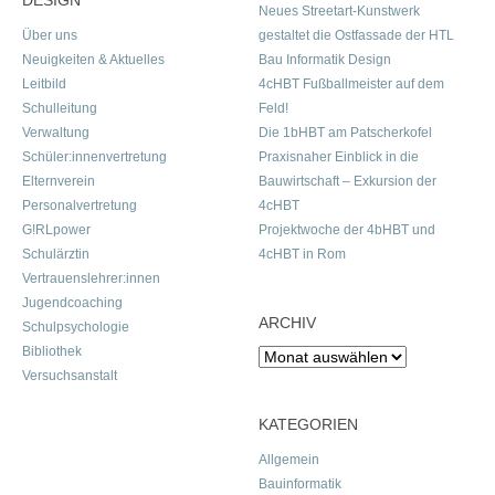
DESIGN
Neues Streetart-Kunstwerk
Über uns
gestaltet die Ostfassade der HTL
Neuigkeiten & Aktuelles
Bau Informatik Design
Leitbild
4cHBT Fußballmeister auf dem
Schulleitung
Feld!
Verwaltung
Die 1bHBT am Patscherkofel
Schüler:innenvertretung
Praxisnaher Einblick in die
Elternverein
Bauwirtschaft – Exkursion der
Personalvertretung
4cHBT
G!RLpower
Projektwoche der 4bHBT und
Schulärztin
4cHBT in Rom
Vertrauenslehrer:innen
Jugendcoaching
ARCHIV
Schulpsychologie
Bibliothek
Archiv
Versuchsanstalt
KATEGORIEN
Allgemein
Bauinformatik