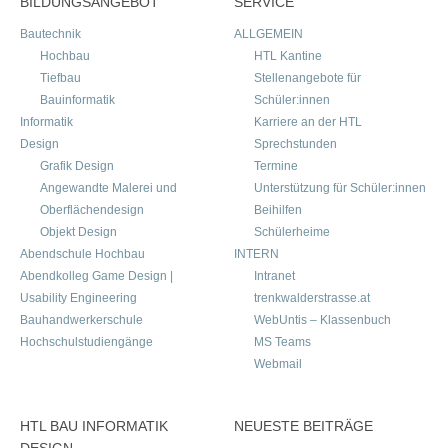
BILDUNGSANGEBOT
SERVICE
Bautechnik
ALLGEMEIN
Hochbau
HTL Kantine
Tiefbau
Stellenangebote für
Bauinformatik
Schüler:innen
Informatik
Karriere an der HTL
Design
Sprechstunden
Grafik Design
Termine
Angewandte Malerei und
Unterstützung für Schüler:innen
Oberflächendesign
Beihilfen
Objekt Design
Schülerheime
Abendschule Hochbau
INTERN
Abendkolleg Game Design |
Intranet
Usability Engineering
trenkwalderstrasse.at
Bauhandwerkerschule
WebUntis – Klassenbuch
Hochschulstudiengänge
MS Teams
Webmail
HTL BAU INFORMATIK
NEUESTE BEITRÄGE