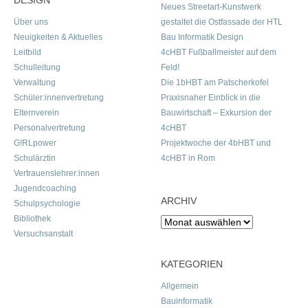
DESIGN
Neues Streetart-Kunstwerk
Über uns
gestaltet die Ostfassade der HTL
Neuigkeiten & Aktuelles
Bau Informatik Design
Leitbild
4cHBT Fußballmeister auf dem
Schulleitung
Feld!
Verwaltung
Die 1bHBT am Patscherkofel
Schüler:innenvertretung
Praxisnaher Einblick in die
Elternverein
Bauwirtschaft – Exkursion der
Personalvertretung
4cHBT
G!RLpower
Projektwoche der 4bHBT und
Schulärztin
4cHBT in Rom
Vertrauenslehrer:innen
Jugendcoaching
ARCHIV
Schulpsychologie
Bibliothek
Archiv
Versuchsanstalt
KATEGORIEN
Allgemein
Bauinformatik