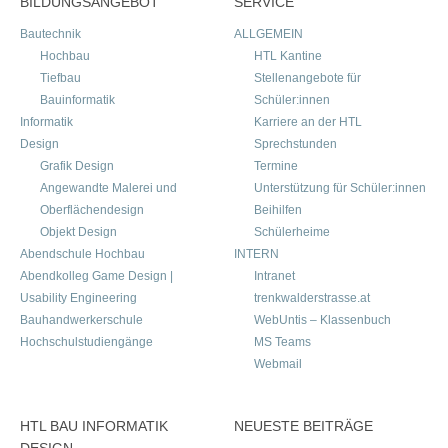
BILDUNGSANGEBOT
SERVICE
Bautechnik
ALLGEMEIN
Hochbau
HTL Kantine
Tiefbau
Stellenangebote für
Bauinformatik
Schüler:innen
Informatik
Karriere an der HTL
Design
Sprechstunden
Grafik Design
Termine
Angewandte Malerei und
Unterstützung für Schüler:innen
Oberflächendesign
Beihilfen
Objekt Design
Schülerheime
Abendschule Hochbau
INTERN
Abendkolleg Game Design |
Intranet
Usability Engineering
trenkwalderstrasse.at
Bauhandwerkerschule
WebUntis – Klassenbuch
Hochschulstudiengänge
MS Teams
Webmail
HTL BAU INFORMATIK
NEUESTE BEITRÄGE