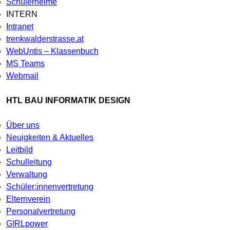
Schülerheime
INTERN
Intranet
trenkwalderstrasse.at
WebUntis – Klassenbuch
MS Teams
Webmail
HTL BAU INFORMATIK DESIGN
Über uns
Neuigkeiten & Aktuelles
Leitbild
Schulleitung
Verwaltung
Schüler:innenvertretung
Elternverein
Personalvertretung
G!RLpower