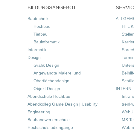
BILDUNGSANGEBOT
SERVI
Bautechnik
ALLGEM
Hochbau
HTL K
Tiefbau
Stelle
Bauinformatik
Karrie
Informatik
Sprec
Design
Termi
Grafik Design
Unters
Angewandte Malerei und
Beihil
Oberflächendesign
Schül
Objekt Design
INTERN
Abendschule Hochbau
Intran
Abendkolleg Game Design | Usability
trenkw
Engineering
WebUn
Bauhandwerkerschule
MS T
Hochschulstudiengänge
Webma