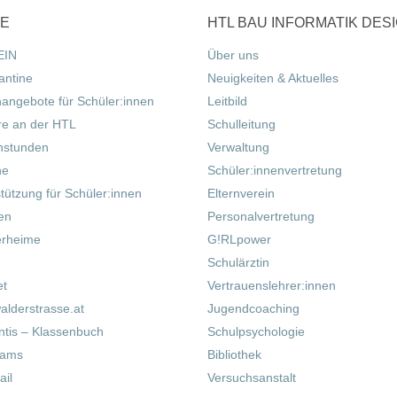
CE
HTL BAU INFORMATIK DES
EIN
Über uns
antine
Neuigkeiten & Aktuelles
nangebote für Schüler:innen
Leitbild
re an der HTL
Schulleitung
hstunden
Verwaltung
ne
Schüler:innenvertretung
tützung für Schüler:innen
Elternverein
fen
Personalvertretung
erheime
G!RLpower
Schulärztin
et
Vertrauenslehrer:innen
alderstrasse.at
Jugendcoaching
tis – Klassenbuch
Schulpsychologie
eams
Bibliothek
il
Versuchsanstalt