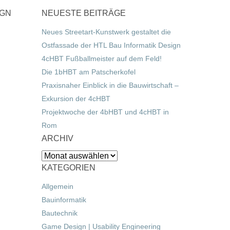
IGN
NEUESTE BEITRÄGE
Neues Streetart-Kunstwerk gestaltet die
Ostfassade der HTL Bau Informatik Design
4cHBT Fußballmeister auf dem Feld!
Die 1bHBT am Patscherkofel
Praxisnaher Einblick in die Bauwirtschaft –
Exkursion der 4cHBT
Projektwoche der 4bHBT und 4cHBT in
Rom
ARCHIV
Archiv
KATEGORIEN
Allgemein
Bauinformatik
Bautechnik
Game Design | Usability Engineering