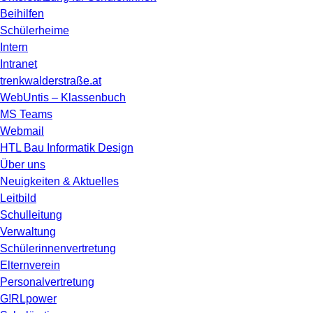
Beihilfen
Schülerheime
Intern
Intranet
trenkwalderstraße.at
WebUntis – Klassenbuch
MS Teams
Webmail
HTL Bau Informatik Design
Über uns
Neuigkeiten & Aktuelles
Leitbild
Schulleitung
Verwaltung
Schülerinnenvertretung
Elternverein
Personalvertretung
G!RLpower