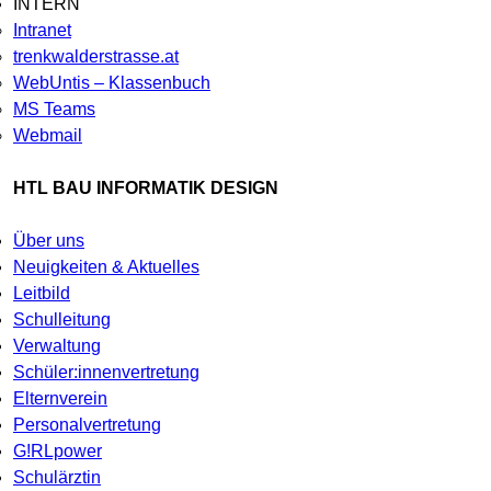
INTERN
Intranet
trenkwalderstrasse.at
WebUntis – Klassenbuch
MS Teams
Webmail
HTL BAU INFORMATIK DESIGN
Über uns
Neuigkeiten & Aktuelles
Leitbild
Schulleitung
Verwaltung
Schüler:innenvertretung
Elternverein
Personalvertretung
G!RLpower
Schulärztin