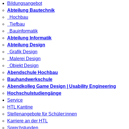
Bildungsangebot
Abteilung Bautechnik
Hochbau
Tiefbau
Bauinformatik
Abteilung Informatik
Abteilung Design
Grafik Design
Malerei Design
Objekt Design
Abendschule Hochbau
Bauhandwerkschule
Abendkolleg Game Design | Usability Engineering
Hochschulstudiengänge
Service
HTL Kantine
Stellenangebote für Schüler:innen
Karriere an der HTL
Sprechstunden