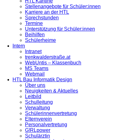
HTL Kantine
Stellenangebote für Schüler:innen
Karriere an der HTL
Sprechstunden
Termine
Unterstützung für Schüler:innen
Beihilfen
Schülerheime
Intern
Intranet
trenkwalderstraße.at
WebUntis – Klassenbuch
MS Teams
Webmail
HTL Bau Informatik Design
Über uns
Neuigkeiten & Aktuelles
Leitbild
Schulleitung
Verwaltung
Schülerinnenvertretung
Elternverein
Personalvertretung
G!RLpower
Schulärztin