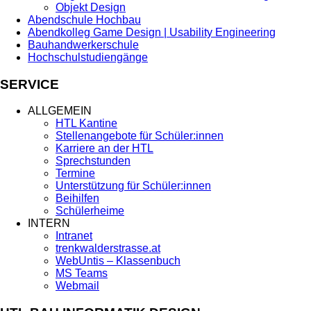
Objekt Design
Abendschule Hochbau
Abendkolleg Game Design | Usability Engineering
Bauhandwerkerschule
Hochschulstudiengänge
SERVICE
ALLGEMEIN
HTL Kantine
Stellenangebote für Schüler:innen
Karriere an der HTL
Sprechstunden
Termine
Unterstützung für Schüler:innen
Beihilfen
Schülerheime
INTERN
Intranet
trenkwalderstrasse.at
WebUntis – Klassenbuch
MS Teams
Webmail