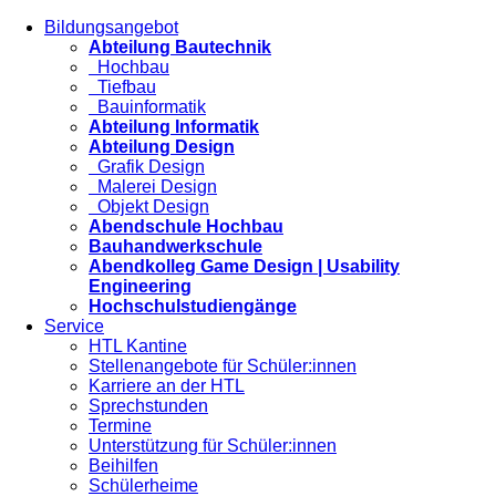
Bildungsangebot
Abteilung Bautechnik
Hochbau
Tiefbau
Bauinformatik
Abteilung Informatik
Abteilung Design
Grafik Design
Malerei Design
Objekt Design
Abendschule Hochbau
Bauhandwerkschule
Abendkolleg Game Design | Usability
Engineering
Hochschulstudiengänge
Service
HTL Kantine
Stellenangebote für Schüler:innen
Karriere an der HTL
Sprechstunden
Termine
Unterstützung für Schüler:innen
Beihilfen
Schülerheime