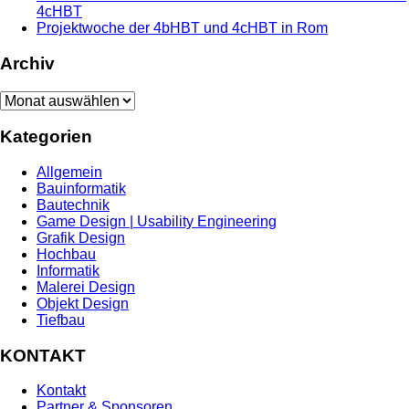
4cHBT
Projektwoche der 4bHBT und 4cHBT in Rom
Archiv
Archiv
Kategorien
Allgemein
Bauinformatik
Bautechnik
Game Design | Usability Engineering
Grafik Design
Hochbau
Informatik
Malerei Design
Objekt Design
Tiefbau
KONTAKT
Kontakt
Partner & Sponsoren