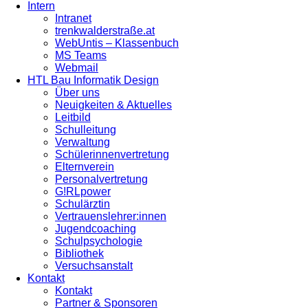
Intern
Intranet
trenkwalderstraße.at
WebUntis – Klassenbuch
MS Teams
Webmail
HTL Bau Informatik Design
Über uns
Neuigkeiten & Aktuelles
Leitbild
Schulleitung
Verwaltung
Schülerinnenvertretung
Elternverein
Personalvertretung
G!RLpower
Schulärztin
Vertrauenslehrer:innen
Jugendcoaching
Schulpsychologie
Bibliothek
Versuchsanstalt
Kontakt
Kontakt
Partner & Sponsoren