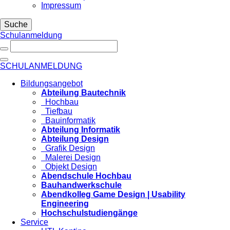
Impressum
Suche
Schulanmeldung
SCHULANMELDUNG
Bildungsangebot
Abteilung Bautechnik
Hochbau
Tiefbau
Bauinformatik
Abteilung Informatik
Abteilung Design
Grafik Design
Malerei Design
Objekt Design
Abendschule Hochbau
Bauhandwerkschule
Abendkolleg Game Design | Usability
Engineering
Hochschulstudiengänge
Service