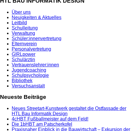
HTL BAU INFORMATIK DESIGN
Über uns
Neuigkeiten & Aktuelles
Leitbild
Schulleitung
Verwaltung
Schüler:innenvertretung
Elternverein
Personalvertretung
G!RLpower
Schulärztin
Vertrauenslehrer:innen
Jugendcoaching
Schulpsychologie
Bibliothek
Versuchsanstalt
Neueste Beiträge
Neues Streetart-Kunstwerk gestaltet die Ostfassade der
HTL Bau Informatik Design
4cHBT Fußballmeister auf dem Feld!
Die 1bHBT am Patscherkofel
Praxisnaher Einblick in die Bauwirtschaft – Exkursion der