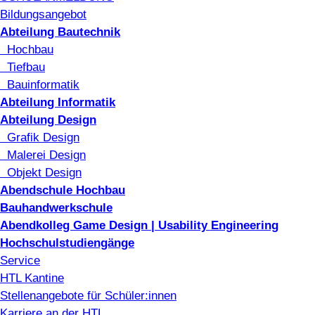
Bildungsangebot
Abteilung Bautechnik
Hochbau
Tiefbau
Bauinformatik
Abteilung Informatik
Abteilung Design
Grafik Design
Malerei Design
Objekt Design
Abendschule Hochbau
Bauhandwerkschule
Abendkolleg Game Design | Usability Engineering
Hochschulstudiengänge
Service
HTL Kantine
Stellenangebote für Schüler:innen
Karriere an der HTL