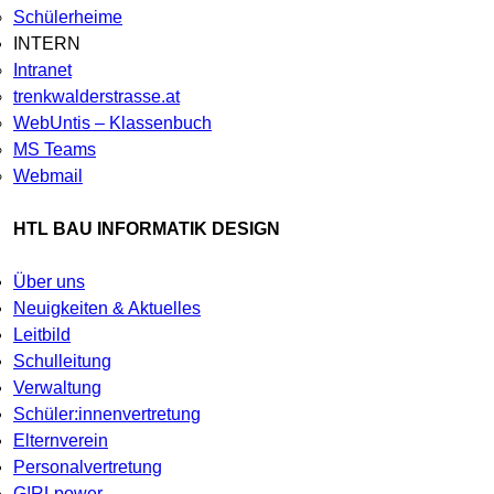
Schülerheime
INTERN
Intranet
trenkwalderstrasse.at
WebUntis – Klassenbuch
MS Teams
Webmail
HTL BAU INFORMATIK DESIGN
Über uns
Neuigkeiten & Aktuelles
Leitbild
Schulleitung
Verwaltung
Schüler:innenvertretung
Elternverein
Personalvertretung
G!RLpower