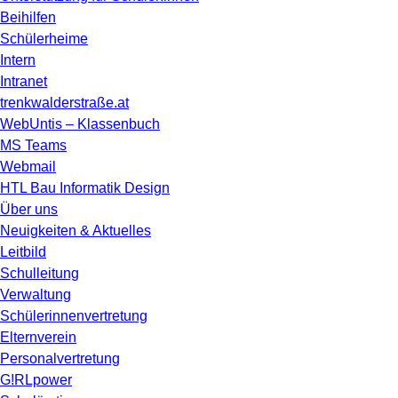
Beihilfen
Schülerheime
Intern
Intranet
trenkwalderstraße.at
WebUntis – Klassenbuch
MS Teams
Webmail
HTL Bau Informatik Design
Über uns
Neuigkeiten & Aktuelles
Leitbild
Schulleitung
Verwaltung
Schülerinnenvertretung
Elternverein
Personalvertretung
G!RLpower