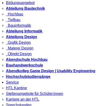
Bildungsangebot
Abteilung Bautechnik
Hochbau
Tiefbau
Bauinformatik
Abteilung Informatik
Abteilung Design
Grafik Design
Malerei Design
Objekt Design
Abendschule Hochbau
Bauhandwerkschule
Abendkolleg Game Design | Usability Engineering
Hochschulstudiengänge
Service
HTL Kantine
Stellenangebote für Schüler:innen
Karriere an der HTL
Sprechstunden