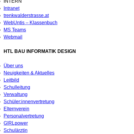
INTERN
Intranet
trenkwalderstrasse.at
WebUntis – Klassenbuch
MS Teams
Webmail
HTL BAU INFORMATIK DESIGN
Über uns
Neuigkeiten & Aktuelles
Leitbild
Schulleitung
Verwaltung
Schüler:innenvertretung
Elternverein
Personalvertretung
G!RLpower
Schulärztin