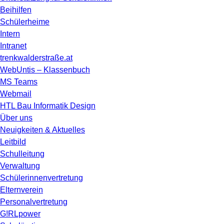
Beihilfen
Schülerheime
Intern
Intranet
trenkwalderstraße.at
WebUntis – Klassenbuch
MS Teams
Webmail
HTL Bau Informatik Design
Über uns
Neuigkeiten & Aktuelles
Leitbild
Schulleitung
Verwaltung
Schülerinnenvertretung
Elternverein
Personalvertretung
G!RLpower