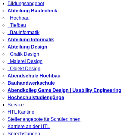
Bildungsangebot
Abteilung Bautechnik
Hochbau
Tiefbau
Bauinformatik
Abteilung Informatik
Abteilung Design
Grafik Design
Malerei Design
Objekt Design
Abendschule Hochbau
Bauhandwerkschule
Abendkolleg Game Design | Usability Engineering
Hochschulstudiengänge
Service
HTL Kantine
Stellenangebote für Schüler:innen
Karriere an der HTL
Sprechstunden