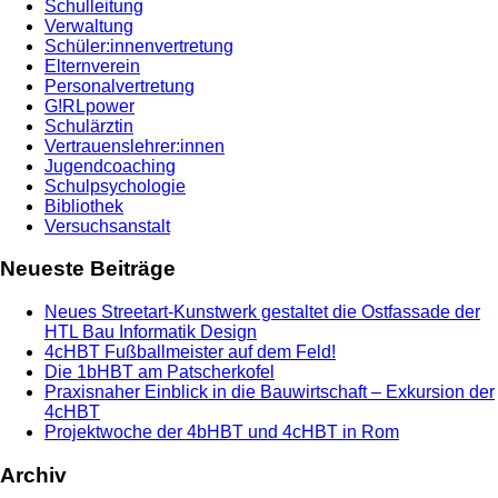
Schulleitung
Verwaltung
Schüler:innenvertretung
Elternverein
Personalvertretung
G!RLpower
Schulärztin
Vertrauenslehrer:innen
Jugendcoaching
Schulpsychologie
Bibliothek
Versuchsanstalt
Neueste Beiträge
Neues Streetart-Kunstwerk gestaltet die Ostfassade der
HTL Bau Informatik Design
4cHBT Fußballmeister auf dem Feld!
Die 1bHBT am Patscherkofel
Praxisnaher Einblick in die Bauwirtschaft – Exkursion der
4cHBT
Projektwoche der 4bHBT und 4cHBT in Rom
Archiv