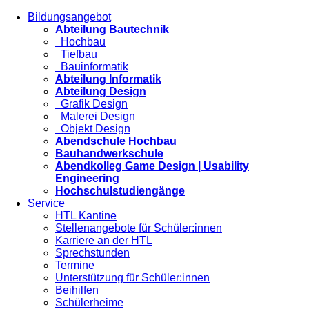
Bildungsangebot
Abteilung Bautechnik
Hochbau
Tiefbau
Bauinformatik
Abteilung Informatik
Abteilung Design
Grafik Design
Malerei Design
Objekt Design
Abendschule Hochbau
Bauhandwerkschule
Abendkolleg Game Design | Usability
Engineering
Hochschulstudiengänge
Service
HTL Kantine
Stellenangebote für Schüler:innen
Karriere an der HTL
Sprechstunden
Termine
Unterstützung für Schüler:innen
Beihilfen
Schülerheime