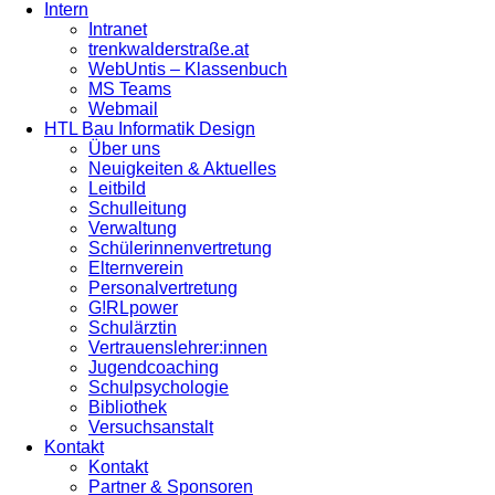
Intern
Intranet
trenkwalderstraße.at
WebUntis – Klassenbuch
MS Teams
Webmail
HTL Bau Informatik Design
Über uns
Neuigkeiten & Aktuelles
Leitbild
Schulleitung
Verwaltung
Schülerinnenvertretung
Elternverein
Personalvertretung
G!RLpower
Schulärztin
Vertrauenslehrer:innen
Jugendcoaching
Schulpsychologie
Bibliothek
Versuchsanstalt
Kontakt
Kontakt
Partner & Sponsoren