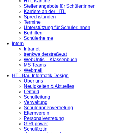
HTL Kantine
Stellenangebote für Schüler:innen
Karriere an der HTL
Sprechstunden
Termine
Unterstützung für Schüler:innen
Beihilfen
Schülerheime
Intern
Intranet
trenkwalderstraße.at
WebUntis – Klassenbuch
MS Teams
Webmail
HTL Bau Informatik Design
Über uns
Neuigkeiten & Aktuelles
Leitbild
Schulleitung
Verwaltung
Schülerinnenvertretung
Elternverein
Personalvertretung
G!RLpower
Schulärztin