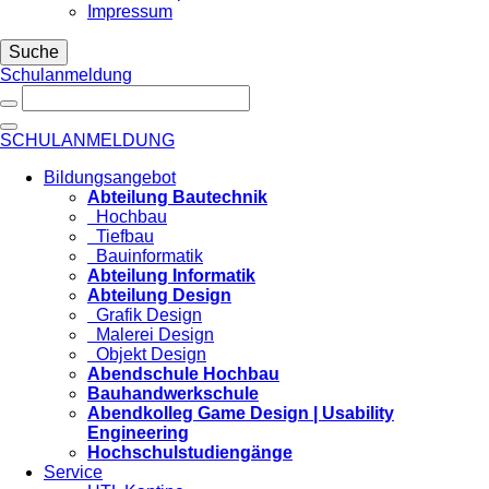
Impressum
Suche
Schulanmeldung
SCHULANMELDUNG
Bildungsangebot
Abteilung Bautechnik
Hochbau
Tiefbau
Bauinformatik
Abteilung Informatik
Abteilung Design
Grafik Design
Malerei Design
Objekt Design
Abendschule Hochbau
Bauhandwerkschule
Abendkolleg Game Design | Usability
Engineering
Hochschulstudiengänge
Service