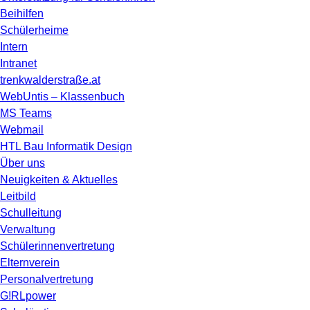
Beihilfen
Schülerheime
Intern
Intranet
trenkwalderstraße.at
WebUntis – Klassenbuch
MS Teams
Webmail
HTL Bau Informatik Design
Über uns
Neuigkeiten & Aktuelles
Leitbild
Schulleitung
Verwaltung
Schülerinnenvertretung
Elternverein
Personalvertretung
G!RLpower