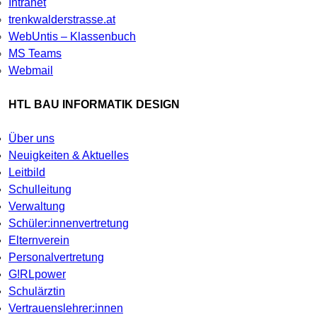
Intranet
trenkwalderstrasse.at
WebUntis – Klassenbuch
MS Teams
Webmail
HTL BAU INFORMATIK DESIGN
Über uns
Neuigkeiten & Aktuelles
Leitbild
Schulleitung
Verwaltung
Schüler:innenvertretung
Elternverein
Personalvertretung
G!RLpower
Schulärztin
Vertrauenslehrer:innen