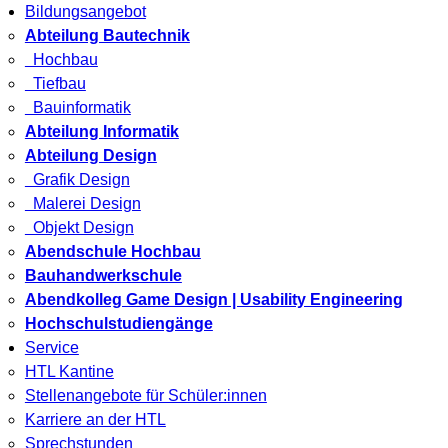
Bildungsangebot
Abteilung Bautechnik
Hochbau
Tiefbau
Bauinformatik
Abteilung Informatik
Abteilung Design
Grafik Design
Malerei Design
Objekt Design
Abendschule Hochbau
Bauhandwerkschule
Abendkolleg Game Design | Usability Engineering
Hochschulstudiengänge
Service
HTL Kantine
Stellenangebote für Schüler:innen
Karriere an der HTL
Sprechstunden