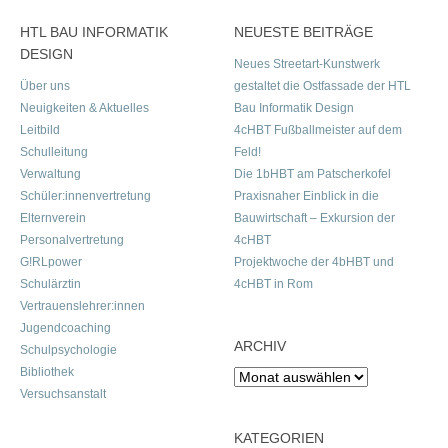
HTL BAU INFORMATIK
NEUESTE BEITRÄGE
DESIGN
Neues Streetart-Kunstwerk
Über uns
gestaltet die Ostfassade der HTL
Neuigkeiten & Aktuelles
Bau Informatik Design
Leitbild
4cHBT Fußballmeister auf dem
Schulleitung
Feld!
Verwaltung
Die 1bHBT am Patscherkofel
Schüler:innenvertretung
Praxisnaher Einblick in die
Elternverein
Bauwirtschaft – Exkursion der
Personalvertretung
4cHBT
G!RLpower
Projektwoche der 4bHBT und
Schulärztin
4cHBT in Rom
Vertrauenslehrer:innen
Jugendcoaching
ARCHIV
Schulpsychologie
Bibliothek
Archiv
Versuchsanstalt
KATEGORIEN