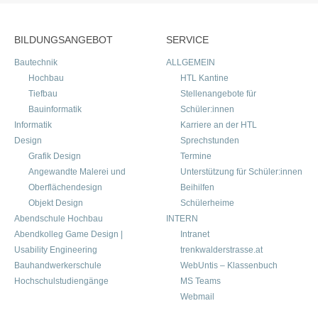
BILDUNGSANGEBOT
SERVICE
Bautechnik
ALLGEMEIN
Hochbau
HTL Kantine
Tiefbau
Stellenangebote für
Bauinformatik
Schüler:innen
Informatik
Karriere an der HTL
Design
Sprechstunden
Grafik Design
Termine
Angewandte Malerei und
Unterstützung für Schüler:innen
Oberflächendesign
Beihilfen
Objekt Design
Schülerheime
Abendschule Hochbau
INTERN
Abendkolleg Game Design |
Intranet
Usability Engineering
trenkwalderstrasse.at
Bauhandwerkerschule
WebUntis – Klassenbuch
Hochschulstudiengänge
MS Teams
Webmail