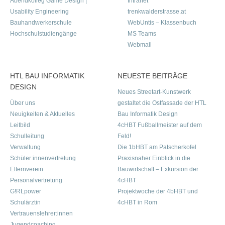
Abendkolleg Game Design |
Intranet
Usability Engineering
trenkwalderstrasse.at
Bauhandwerkerschule
WebUntis – Klassenbuch
Hochschulstudiengänge
MS Teams
Webmail
HTL BAU INFORMATIK
NEUESTE BEITRÄGE
DESIGN
Neues Streetart-Kunstwerk
Über uns
gestaltet die Ostfassade der HTL
Neuigkeiten & Aktuelles
Bau Informatik Design
Leitbild
4cHBT Fußballmeister auf dem
Schulleitung
Feld!
Verwaltung
Die 1bHBT am Patscherkofel
Schüler:innenvertretung
Praxisnaher Einblick in die
Elternverein
Bauwirtschaft – Exkursion der
Personalvertretung
4cHBT
G!RLpower
Projektwoche der 4bHBT und
Schulärztin
4cHBT in Rom
Vertrauenslehrer:innen
Jugendcoaching