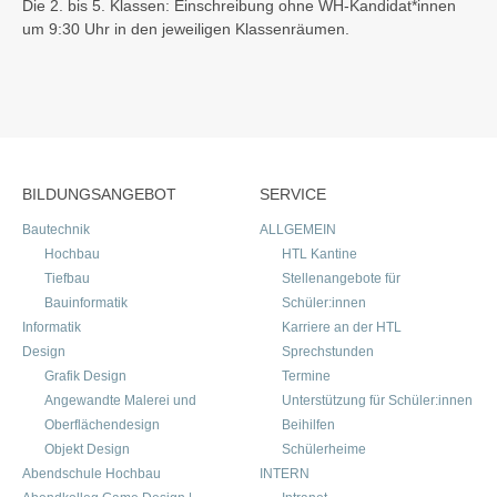
Die 2. bis 5. Klassen: Einschreibung ohne WH-Kandidat*innen
um 9:30 Uhr in den jeweiligen Klassenräumen.
BILDUNGSANGEBOT
SERVICE
Bautechnik
ALLGEMEIN
Hochbau
HTL Kantine
Tiefbau
Stellenangebote für
Bauinformatik
Schüler:innen
Informatik
Karriere an der HTL
Design
Sprechstunden
Grafik Design
Termine
Angewandte Malerei und
Unterstützung für Schüler:innen
Oberflächendesign
Beihilfen
Objekt Design
Schülerheime
Abendschule Hochbau
INTERN